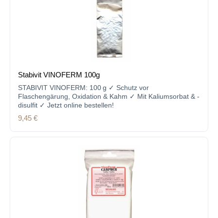
Stabivit VINOFERM 100g
STABIVIT VINOFERM: 100 g ✓ Schutz vor
Flaschengärung, Oxidation & Kahm ✓ Mit Kaliumsorbat & -
disulfit ✓ Jetzt online bestellen!
Regulärer Preis:
9,45 €