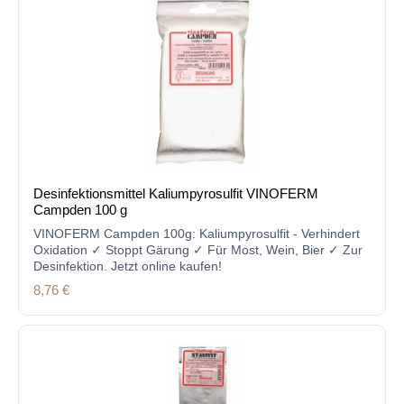
Desinfektionsmittel Kaliumpyrosulfit VINOFERM
Campden 100 g
VINOFERM Campden 100g: Kaliumpyrosulfit - Verhindert
Oxidation ✓ Stoppt Gärung ✓ Für Most, Wein, Bier ✓ Zur
Desinfektion. Jetzt online kaufen!
Regulärer Preis:
8,76 €