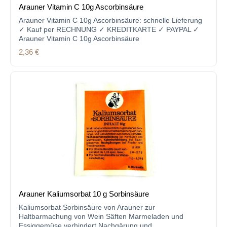
Arauner Vitamin C 10g Ascorbinsäure
Arauner Vitamin C 10g Ascorbinsäure: schnelle Lieferung
✓ Kauf per RECHNUNG ✓ KREDITKARTE ✓ PAYPAL ✓
Arauner Vitamin C 10g Ascorbinsäure
Regulärer Preis:
2,36 €
Arauner Kaliumsorbat 10 g Sorbinsäure
Kaliumsorbat Sorbinsäure von Arauner zur
Haltbarmachung von Wein Säften Marmeladen und
Essiggemüse verhindert Nachgärung und