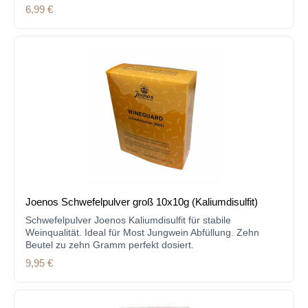
Regulärer Preis:
6,99 €
Joenos Schwefelpulver groß 10x10g (Kaliumdisulfit)
Schwefelpulver Joenos Kaliumdisulfit für stabile
Weinqualität. Ideal für Most Jungwein Abfüllung. Zehn
Beutel zu zehn Gramm perfekt dosiert.
Regulärer Preis:
9,95 €