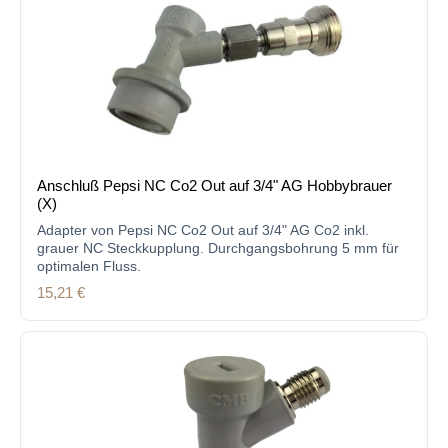
Anschluß Pepsi NC Co2 Out auf 3/4" AG Hobbybrauer
(X)
Adapter von Pepsi NC Co2 Out auf 3/4" AG Co2 inkl.
grauer NC Steckkupplung. Durchgangsbohrung 5 mm für
optimalen Fluss.
Regulärer Preis:
15,21 €