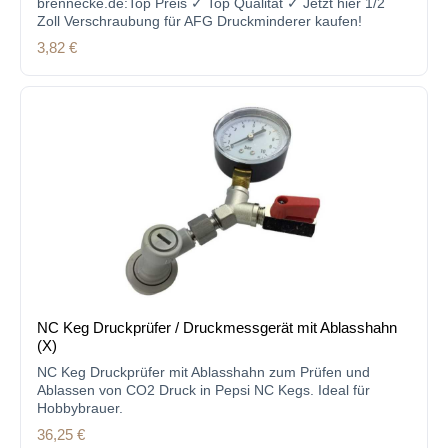
brennecke.de:Top Preis ✓ Top Qualität ✓ Jetzt hier 1/2
Zoll Verschraubung für AFG Druckminderer kaufen!
Regulärer Preis:
3,82 €
NC Keg Druckprüfer / Druckmessgerät mit Ablasshahn
(X)
NC Keg Druckprüfer mit Ablasshahn zum Prüfen und
Ablassen von CO2 Druck in Pepsi NC Kegs. Ideal für
Hobbybrauer.
Regulärer Preis:
36,25 €