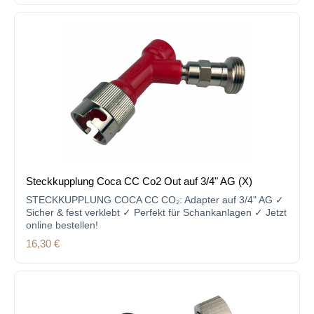
Steckkupplung Coca CC Co2 Out auf 3/4" AG (X)
STECKKUPPLUNG COCA CC CO₂: Adapter auf 3/4" AG ✓
Sicher & fest verklebt ✓ Perfekt für Schankanlagen ✓ Jetzt
online bestellen!
Regulärer Preis:
16,30 €