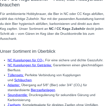
brauchen
Für ambitionierte Hobbybrauer, die Bier in NC oder CC Kegs abfüllen,
zählt das richtige Zubehör. Nur mit der passenden Ausstattung kannst
du dein Bier hygienisch abfüllen, karbonisieren und direkt aus dem
Keg zapfen. Unser Sortiment an
NC / CC Kegs Zubehör
deckt jeden
Schritt ab – vom Gären im Keg über die Druckkontrolle bis zum
Ausschank.
Unser Sortiment im Überblick
NC Kupplungen für CO₂:
Für eine sichere und dichte Gaszufuhr.
NC Kupplungen für Getränke:
Garantieren einen gleichmäßigen
Bierfluss.
Tüllensets:
Perfekte Verbindung von Kupplungen
und
Schläuchen
.
Adapter:
Übergang auf 5/8" (Bier) oder 3/4" (CO₂) für
standardisierte
Bierzapfanlagen
.
Spundventile:
Druckregulierung für sekundäre Gärung und
Karbonisierung.
Zapfsets:
Komplettpakete für direktes Zapfen ohne Umfüllen.