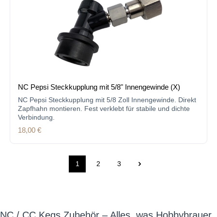
NC Pepsi Steckkupplung mit 5/8" Innengewinde (X)
NC Pepsi Steckkupplung mit 5/8 Zoll Innengewinde. Direkt
Zapfhahn montieren. Fest verklebt für stabile und dichte
Verbindung.
Regulärer Preis:
18,00 €
1
2
3
Seite
Seite
Seite
NC / CC Kegs Zubehör – Alles, was Hobbybrauer