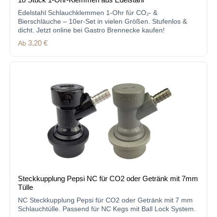
10 Stück 1-Ohr-Klemmen aus Edelstahl
Edelstahl Schlauchklemmen 1-Ohr für CO₂- &
Bierschläuche – 10er-Set in vielen Größen. Stufenlos &
dicht. Jetzt online bei Gastro Brennecke kaufen!
Regulärer Preis:
Ab
3,20 €
Steckkupplung Pepsi NC für CO2 oder Getränk mit 7mm
Tülle
NC Steckkupplung Pepsi für CO2 oder Getränk mit 7 mm
Schlauchtülle. Passend für NC Kegs mit Ball Lock System.