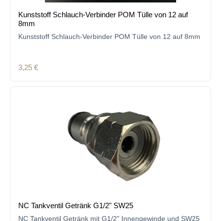
Kunststoff Schlauch-Verbinder POM Tülle von 12 auf
8mm
Kunststoff Schlauch-Verbinder POM Tülle von 12 auf 8mm
Regulärer Preis:
3,25 €
NC Tankventil Getränk G1/2" SW25
NC Tankventil Getränk mit G1/2" Innengewinde und SW25