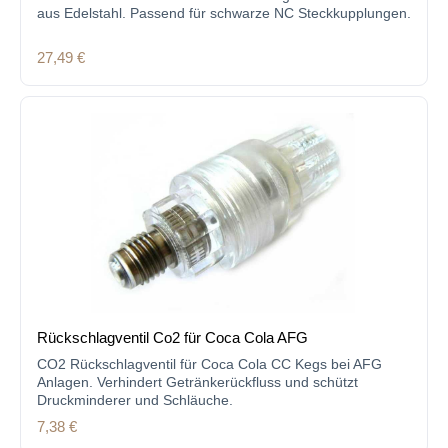
aus Edelstahl. Passend für schwarze NC Steckkupplungen.
Regulärer Preis:
27,49 €
Rückschlagventil Co2 für Coca Cola AFG
CO2 Rückschlagventil für Coca Cola CC Kegs bei AFG
Anlagen. Verhindert Getränkerückfluss und schützt
Druckminderer und Schläuche.
Regulärer Preis:
7,38 €