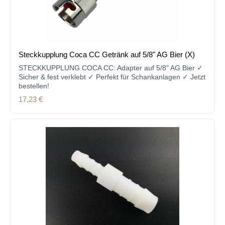
Steckkupplung Coca CC Getränk auf 5/8" AG Bier (X)
STECKKUPPLUNG COCA CC: Adapter auf 5/8" AG Bier ✓
Sicher & fest verklebt ✓ Perfekt für Schankanlagen ✓ Jetzt
bestellen!
Regulärer Preis:
17,23 €