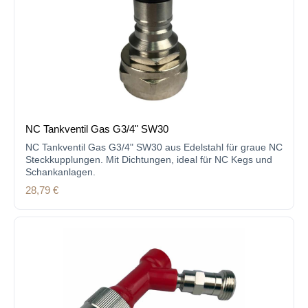
NC Tankventil Gas G3/4" SW30
NC Tankventil Gas G3/4" SW30 aus Edelstahl für graue NC
Steckkupplungen. Mit Dichtungen, ideal für NC Kegs und
Schankanlagen.
Regulärer Preis:
28,79 €