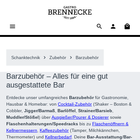
alt springen
Waren
Schanktechnik
Zubehör
Barzubehör
Barzubehör – Alles für eine gut
ausgestattete Bar
Entdecke unser umfangreiches
Barzubehör
für Gastronomie,
Hausbar & Homebar: von
Cocktail-Zubehör
(Shaker – Boston &
Cobbler,
Jigger/Barmaß
,
Barlöffel
,
Strainer/Barsieb
,
Muddler/Stößel
) über
Ausgießer/Pourer & Dosierer
sowie
Flaschenhalterungen/Speedracks
bis zu
Flaschenöffnern &
Kellnermessern
,
Kaffeezubehör
(Tamper, Milchkännchen,
Thermometer) und
Kellnerbedarf
. Deine
Bar-Ausstattung
/
Bar-