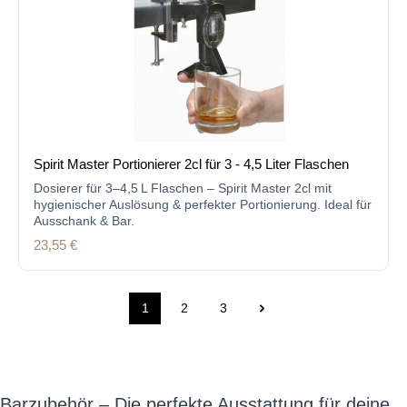
Spirit Master Portionierer 2cl für 3 - 4,5 Liter Flaschen
Dosierer für 3–4,5 L Flaschen – Spirit Master 2cl mit
hygienischer Auslösung & perfekter Portionierung. Ideal für
Ausschank & Bar.
Regulärer Preis:
23,55 €
1
2
3
Seite
Seite
Seite
Barzubehör – Die perfekte Ausstattung für deine