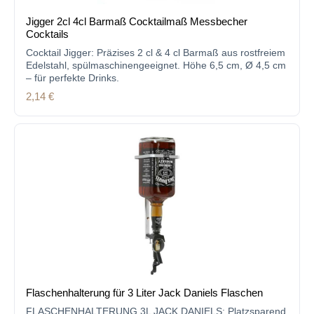
Jigger 2cl 4cl Barmaß Cocktailmaß Messbecher
Cocktails
Cocktail Jigger: Präzises 2 cl & 4 cl Barmaß aus rostfreiem
Edelstahl, spülmaschinengeeignet. Höhe 6,5 cm, Ø 4,5 cm
– für perfekte Drinks.
Regulärer Preis:
2,14 €
Flaschenhalterung für 3 Liter Jack Daniels Flaschen
FLASCHENHALTERUNG 3L JACK DANIELS: Platzsparend