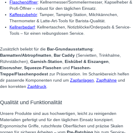
Flaschenöffner
: Kellnermesser/Sommeliermesser, Kapselheber &
Profi-Öffner – robust für den täglichen Einsatz.
Kaffeezubehör
: Tamper, Tamping-Station, Milchkännchen,
Thermometer & Latte-Art-Tools für Barista-Qualität.
Kellnerbedarf
: Kellnertaschen, Notizblöcke/Orderpads & Service-
Tools – für einen reibungslosen Service.
Zusätzlich beliebt für die
Bar-Grundausstattung
:
Barmatten/Abtropfmatten
,
Bar Caddy
(Servietten, Trinkhalme,
Rührstäbchen),
Garnish-Station
,
Eiskübel & Eiszangen
,
Eiscrusher
,
Squeeze-Flaschen
und
Flaschen-
Treppe/Flaschenpodest
zur Präsentation. Im Schankbereich helfen
dir passende Komponenten rund um
Zapfanlagen
,
Zapfhähne
und
den korrekten
Zapfdruck
.
Qualität und Funktionalität
Unsere Produkte sind aus hochwertigen, leicht zu reinigenden
Materialien gefertigt und für den täglichen Einsatz konzipiert.
Ergonomische Griffe, rutschfeste Oberflächen und präzise Skalen
sorgen für sicheres Arbeiten – vom
Pre-Batching
bis zum Service-