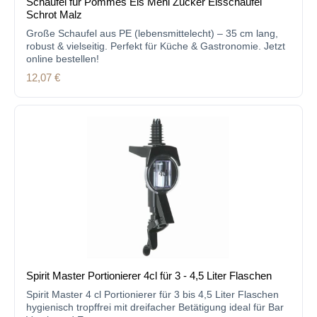
Schaufel für Pommes Eis Mehl Zucker Eisschaufel
Schrot Malz
Große Schaufel aus PE (lebensmittelecht) – 35 cm lang,
robust & vielseitig. Perfekt für Küche & Gastronomie. Jetzt
online bestellen!
Regulärer Preis:
12,07 €
Spirit Master Portionierer 4cl für 3 - 4,5 Liter Flaschen
Spirit Master 4 cl Portionierer für 3 bis 4,5 Liter Flaschen
hygienisch tropffrei mit dreifacher Betätigung ideal für Bar