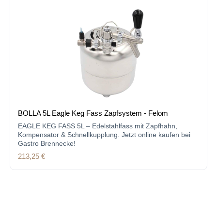
BOLLA 5L Eagle Keg Fass Zapfsystem - Felom
EAGLE KEG FASS 5L – Edelstahlfass mit Zapfhahn,
Kompensator & Schnellkupplung. Jetzt online kaufen bei
Gastro Brennecke!
Regulärer Preis:
213,25 €