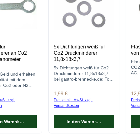
für
5x Dichtungen weiß für
Fla
erer an Co2
Co2 Druckminderer
von
anometer
11,8x18x3,7
Flas
CO2 
5x Dichtungen weiß für Co2
AG. 
Druckminderer 11,8x18x3,7
Geld und erhalten
Druc
bei gastro-brennecke.de: Top
lität mit dem
des 
Preis ✓ Top Qualität ✓ Jetzt
ür Co2 oder N2
hier Dichtungen günstig
rer 30 und 32mm.
reis:
Regulärer Preis:
1,99 €
Regu
12,
kaufen!
g bei gastro-
wSt. zzgl.
Preise inkl. MwSt. zzgl.
Preis
de kaufen
n
Versandkosten
Vers
en Warenkorb
In den Warenkorb