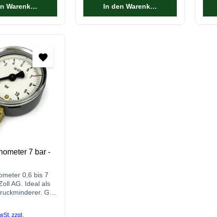
en Warenkorb
In den Warenkorb
ometer 7 bar -
meter 0,6 bis 7
Zoll AG. Ideal als
Druckminderer. Gut
d einfach zu
reis:
wSt. zzgl.