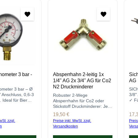
ometer 3 bar -
Absperrhahn 2-leitig 1x
Sich
1/4" AG 2x 3/4" AG für Co2
AG
N2 Druckminderer
ometer 3 bar – Ø
SIC
 Anschluss, 0,6-3
3/8
Robuster 2-Wege
 Ideal für Bier
✓ Fü
Absperrhahn für Co2 oder
inderer. Jetzt
Plom
Stickstoff Druckminderer: Jetzt
en!
Maul
hier bestellen.
reis:
Regulärer Preis:
19,50 €
Regu
17,
best
wSt. zzgl.
Preise inkl. MwSt. zzgl.
Preis
n
Versandkosten
Vers