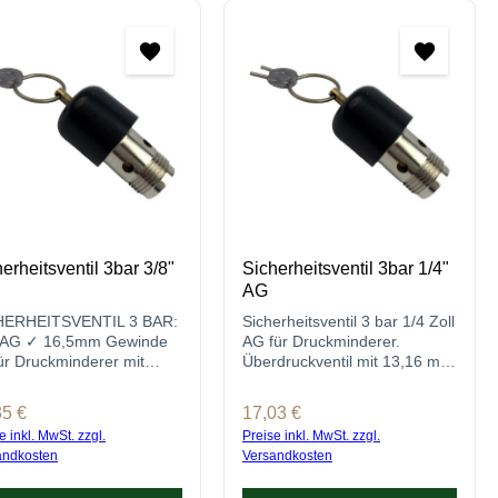
erheitsventil 3bar 3/8"
Sicherheitsventil 3bar 1/4"
AG
HERHEITSVENTIL 3 BAR:
Sicherheitsventil 3 bar 1/4 Zoll
" AG ✓ 16,5mm Gewinde
AG für Druckminderer.
r Druckminderer mit
Überdruckventil mit 13,16 mm
be ✓ Einbau mit 17er
Gewinde für sichere CO2
schlüssel ✓ Jetzt online
Anwendungen.
lärer Preis:
35 €
Regulärer Preis:
17,03 €
ellen!
e inkl. MwSt. zzgl.
Preise inkl. MwSt. zzgl.
andkosten
Versandkosten