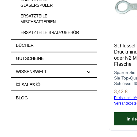
GLÄSERSPÜLER
ERSATZTEILE
MISCHBATTERIEN
ERSATZTEILE BRAUZUBEHÖR
BÜCHER
Schlüssel 
Druckmind
oder N2 M
GUTSCHEINE
Flasche
WISSENSWELT
Sparen Sie 
Sie Top-Qua
Schlüssel f
💥 SALES 💥
Druckminde
Regulärer P
3,42 €
Jetzt günsti
BLOG
Preise inkl. M
brennecke.
Versandkoste
In d