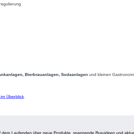
regulierung
nkanlagen, Bierbrauanlagen, Sodaanlagen
und kleinen Gastronomi
im Überblick
.
auf dem Laufenden über neue Produkte, spannende Brauideen und aktue