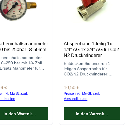
scheninhaltsmanometer
Absperrhahn 1-leitig 1x
 0 bis 250bar -Ø 50mm
1/4" AG 1x 3/4" AG für Co2
N2 Druckminderer
cheninhaltsmanometer
0–250 bar mit 1/4 Zoll
Entdecken Sie unseren 1-
Ersatz Manometer für
leitgen Absperrhahn für
kminderer zur Anzeige
CO2/N2 Druckminderer:
Flaschendrucks.
Langlebig, präzise, einfach zu
bedienen.
lärer Preis:
99 €
Regulärer Preis:
10,50 €
e inkl. MwSt. zzgl.
Preise inkl. MwSt. zzgl.
andkosten
Versandkosten
In den Warenkorb
In den Warenkorb