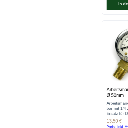
In d
Arbeitsman
Ø 50mm
Arbeitsmano
bar mit 1/4 
Ersatz für 
ablesbar un
Regulärer P
13,50 €
montieren.
Preise inkl. M