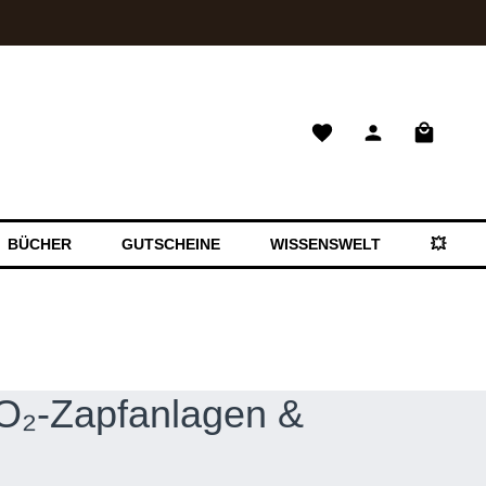
Warenkor
BÜCHER
GUTSCHEINE
WISSENSWELT
💥 SAL
CO₂-Zapfanlagen &