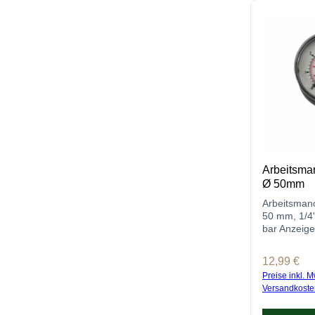
Arbeitsman
Ø 50mm
Arbeitsman
50 mm, 1/4"
bar Anzeige.
CO2 Druckm
online kauf
Regulärer P
12,99 €
Preise inkl. M
Versandkoste