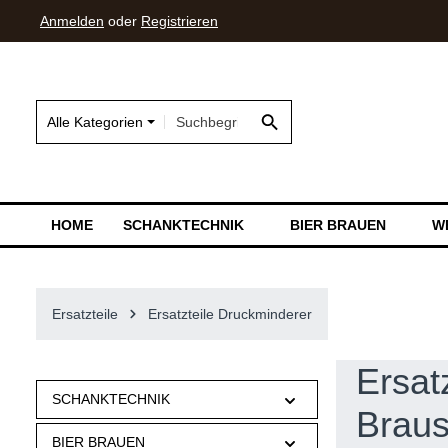
Anmelden
oder
Registrieren
springen
Zur Hauptnavigation springen
Alle Kategorien
HOME
SCHANKTECHNIK
BIER BRAUEN
W
Ersatzteile
Ersatzteile Druckminderer
Ersat
SCHANKTECHNIK
Brau
BIER BRAUEN