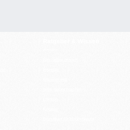
Ratgeber & Wissen
Bier selber brauen
rte
Rezepte
Wissenswelt
Wein selber machen
Lexikon
Kegliste
Biersteuer für Hobbybrauer