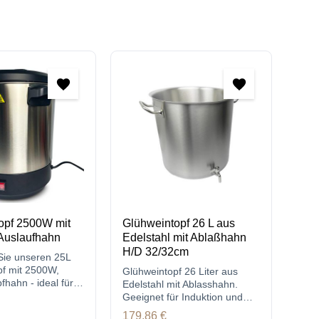
opf 2500W mit
Glühweintopf 26 L aus
 Auslaufhahn
Edelstahl mit Ablaßhahn
H/D 32/32cm
Sie unseren 25L
pf mit 2500W,
Glühweintopf 26 Liter aus
fhahn - ideal für
Edelstahl mit Ablasshahn.
 mehr.
Geeignet für Induktion und
Gas.
reis:
Regulärer Preis:
179,86 €