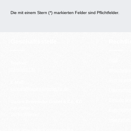
Die mit einem Stern (*) markierten Felder sind Pflichtfelder.
Geschäftsstelle
Rechtl
AGB
Telefon:
033456/2733
Widerrufsre
Vertrag wid
E-Mail:
kontakt@gastro-brennecke.de
Datenschut
Zahlung un
Gastro Brennecke GmbH & Co. KG
Am Hafen 3
Batteriehin
16269 Wriezen
Impressum
Oder über unser
Kontaktformular
.