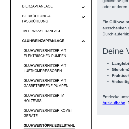
gleichmäßiger
BIERZAPFANLAGE
oder anderen 
BIERKÜHLUNG &
FASSKÜHLUNG
Ein
Glühweint
ausschenken m
TAFELWASSERANLAGE
Durchlauferhit
GLÜHWEINZAPFANLAGE
Deine V
GLÜHWEINERHITZER MIT
ELEKTRISCHEN PUMPEN
Langlebi
GLÜHWEINERHITZER MIT
Gleichm
LUFTKOMPRESSOREN
Praktisc
GLÜHWEINERHITZER MIT
Vielseiti
GASBETRIEBENE PUMPEN
GLÜHWEINERHITZER IM
Entdecke unse
HOLZFASS
Auslaufhahn
. 
GLÜHWEINERHITZER KOMBI
GERÄTE
GLÜHWEINTÖPFE EDELSTAHL