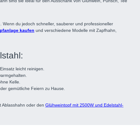
ahn sind sie ideal für den Ausschank von Glühwein, Punsch, Tee
e. Wenn du jedoch schneller, sauberer und professioneller
pfanlage kaufen
und verschiedene Modelle mit Zapfhahn,
stahl:
insatz leicht reinigen.
warmgehalten.
hne Kelle.
oder gemütliche Feiern zu Hause.
t Ablasshahn oder den
Glühweintopf mit 2500W und Edelstahl-