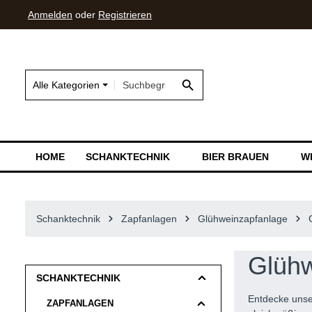
Anmelden
oder
Registrieren
springen
Zur Hauptnavigation springen
Alle Kategorien
HOME
SCHANKTECHNIK
BIER BRAUEN
W
Schanktechnik
Zapfanlagen
Glühweinzapfanlage
Glühw
SCHANKTECHNIK
Entdecke uns
ZAPFANLAGEN