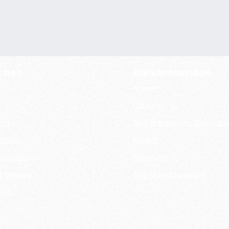
iches
Kundenservice
Über uns
cht
Nico Brennecke – Dein Expe
errufen
Kontakt
zerklärung
Newsletter
d Versand
SSL-Verschlüsselung
weis