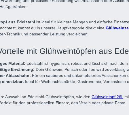
 Erwärmung und praktischer Ausstattung wie Ablasshahn oder Auslaufh
Heißgetränken.
opf aus Edelstahl
ist ideal für kleinere Mengen und einfache Einsätz
öchtest, kannst du in unserer Hauptkategorie direkt eine
Glühweinza
zer-Technik und passender Leistung vergleichen.
orteile mit Glühweintöpfen aus Edel
ges Material:
Edelstahl ist hygienisch, robust und lässt sich nach dem E
äßige Erwärmung:
Dein Glühwein, Punsch oder Tee wird zuverlässig 
her Ablasshahn:
Für ein sauberes und unkompliziertes Ausschenken o
g einsetzbar:
Ideal für Weihnachtsmärkte, Gastronomie, Vereinsfeste 
re Auswahl an Edelstahl-Glühweintöpfen, wie den
Glühweintopf 26L
mi
Perfekt für den professionellen Einsatz, den Verein oder private Feste.