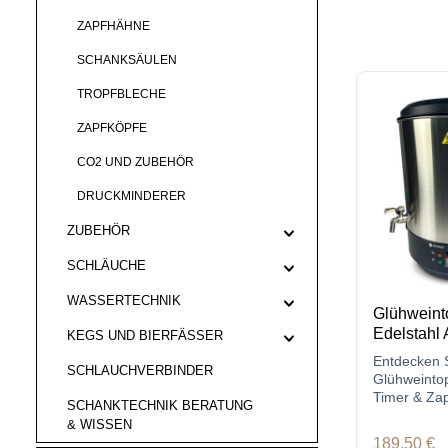
ZAPFHÄHNE
SCHANKSÄULEN
TROPFBLECHE
ZAPFKÖPFE
CO2 UND ZUBEHÖR
DRUCKMINDERER
ZUBEHÖR
SCHLÄUCHE
WASSERTECHNIK
Glühweint
Edelstahl
KEGS UND BIERFÄSSER
Entdecken 
SCHLAUCHVERBINDER
Glühweinto
Timer & Zap
SCHANKTECHNIK BERATUNG
Glühwein &
& WISSEN
Regulärer P
189,50 €