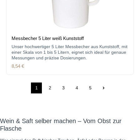
Messbecher 5 Liter weiß Kunststoff
Unser hochwertiger 5 Liter Messbecher aus Kunststoff, mit
einer Skala von 1 bis 5 Litern, eignet sich ideal für genaue
Messungen und präzise Dosierungen.
Regulärer Preis:
8,54 €
1
2
3
4
5
Seite
Seite
Seite
Seite
Seite
Wein & Saft selber machen – Vom Obst zur
Flasche