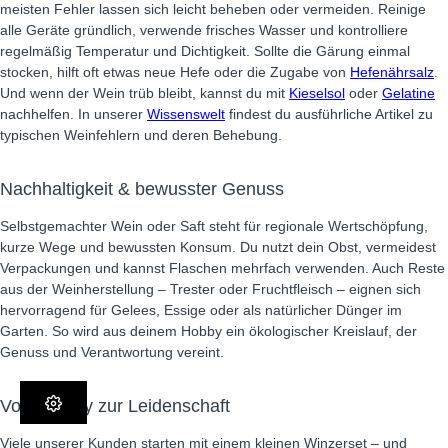
meisten Fehler lassen sich leicht beheben oder vermeiden. Reinige
alle Geräte gründlich, verwende frisches Wasser und kontrolliere
regelmäßig Temperatur und Dichtigkeit. Sollte die Gärung einmal
stocken, hilft oft etwas neue Hefe oder die Zugabe von
Hefenährsalz
.
Und wenn der Wein trüb bleibt, kannst du mit
Kieselsol
oder
Gelatine
nachhelfen. In unserer
Wissenswelt
findest du ausführliche Artikel zu
typischen Weinfehlern und deren Behebung.
Nachhaltigkeit & bewusster Genuss
Selbstgemachter Wein oder Saft steht für regionale Wertschöpfung,
kurze Wege und bewussten Konsum. Du nutzt dein Obst, vermeidest
Verpackungen und kannst Flaschen mehrfach verwenden. Auch Reste
aus der Weinherstellung – Trester oder Fruchtfleisch – eignen sich
hervorragend für Gelees, Essige oder als natürlicher Dünger im
Garten. So wird aus deinem Hobby ein ökologischer Kreislauf, der
Genuss und Verantwortung vereint.
Vom Hobby zur Leidenschaft
Viele unserer Kunden starten mit einem kleinen Winzerset – und