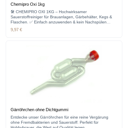
Chemipro Oxi 1kg
🛠 CHEMIPRO OXI 1KG – Hochwirksamer
Sauerstoffreiniger für Brauanlagen, Gärbehälter, Kegs &
Flaschen. ✅ Einfach anzuwenden & kein Nachspülen
nötig! Jetzt kaufen!
Regulärer Preis:
9,97 €
Gärröhrchen ohne Dichtgummi
Entdecke unser Gärröhrchen für eine reine Vergärung
ohne Fremdbakterien und Sauerstoff. Perfekt für
Hobbybrauer, die Wert auf Qualität legen.