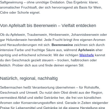
Saftgewinnung – ohne unnötige Oxidation. Das Ergebnis: klarer,
aromatischer Fruchtsaft, der sich hervorragend als Basis für Wein,
Cidre oder Schorle eignet.
Von Apfelsaft bis Beerenwein – Vielfalt entdecken
Ob du Apfelwein, Traubenwein, Himbeerwein, Johannisbeerwein oder
gar Holunderwein herstellst: Jede Frucht bringt ihre eigenen Aromen
und Herausforderungen mit sich.
Beerenweine
zeichnen sich durch
intensive Farbe und fruchtige Säure aus, während
Apfelwein
eher
spritzig und erfrischend schmeckt. Mit der richtigen
Weinhefe
kannst
du den Geschmack gezielt steuern – trocken, halbtrocken oder
lieblich. Probier dich aus und finde deinen eigenen Stil.
Natürlich, regional, nachhaltig
Selbermachen heißt Verantwortung übernehmen – für Rohstoffe,
Geschmack und Umwelt. Du nutzt dein Obst direkt aus der Region,
vermeidest Abfall und stellst Getränke her, die frei von künstlichen
Aromen oder Konservierungsstoffen sind. Gerade in Zeiten steigender
Preise für Lebensmittel und Getränke ist die eigene Herstellung eine