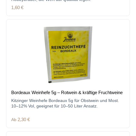
Regulärer Preis:
1,60 €
Bordeaux Weinhefe 5g – Rotwein & kräftige Fruchtweine
Kitzinger Weinhefe Bordeaux 5g für Obstwein und Most.
10–12% Vol, geeignet für 10–50 Liter Ansatz.
Regulärer Preis:
Ab
2,30 €