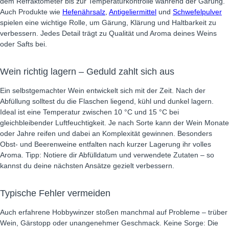
dem Refraktometer bis zur Temperaturkontrolle während der Gärung.
Auch Produkte wie
Hefenährsalz
,
Antigeliermittel
und
Schwefelpulver
spielen eine wichtige Rolle, um Gärung, Klärung und Haltbarkeit zu
verbessern. Jedes Detail trägt zu Qualität und Aroma deines Weins
oder Safts bei.
Wein richtig lagern – Geduld zahlt sich aus
Ein selbstgemachter Wein entwickelt sich mit der Zeit. Nach der
Abfüllung solltest du die Flaschen liegend, kühl und dunkel lagern.
Ideal ist eine Temperatur zwischen 10 °C und 15 °C bei
gleichbleibender Luftfeuchtigkeit. Je nach Sorte kann der Wein Monate
oder Jahre reifen und dabei an Komplexität gewinnen. Besonders
Obst- und Beerenweine entfalten nach kurzer Lagerung ihr volles
Aroma. Tipp: Notiere dir Abfülldatum und verwendete Zutaten – so
kannst du deine nächsten Ansätze gezielt verbessern.
Typische Fehler vermeiden
Auch erfahrene Hobbywinzer stoßen manchmal auf Probleme – trüber
Wein, Gärstopp oder unangenehmer Geschmack. Keine Sorge: Die