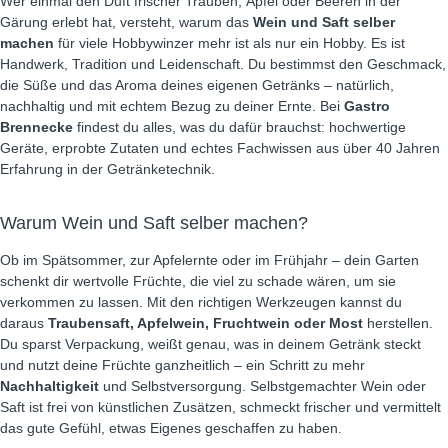
Wer einmal den Duft frischer Trauben, Äpfel oder Beeren in der
Gärung erlebt hat, versteht, warum das
Wein und Saft selber
machen
für viele Hobbywinzer mehr ist als nur ein Hobby. Es ist
Handwerk, Tradition und Leidenschaft. Du bestimmst den Geschmack,
die Süße und das Aroma deines eigenen Getränks – natürlich,
nachhaltig und mit echtem Bezug zu deiner Ernte. Bei
Gastro
Brennecke
findest du alles, was du dafür brauchst: hochwertige
Geräte, erprobte Zutaten und echtes Fachwissen aus über 40 Jahren
Erfahrung in der Getränketechnik.
Warum Wein und Saft selber machen?
Ob im Spätsommer, zur Apfelernte oder im Frühjahr – dein Garten
schenkt dir wertvolle Früchte, die viel zu schade wären, um sie
verkommen zu lassen. Mit den richtigen Werkzeugen kannst du
daraus
Traubensaft, Apfelwein, Fruchtwein oder Most
herstellen.
Du sparst Verpackung, weißt genau, was in deinem Getränk steckt
und nutzt deine Früchte ganzheitlich – ein Schritt zu mehr
Nachhaltigkeit
und Selbstversorgung. Selbstgemachter Wein oder
Saft ist frei von künstlichen Zusätzen, schmeckt frischer und vermittelt
das gute Gefühl, etwas Eigenes geschaffen zu haben.