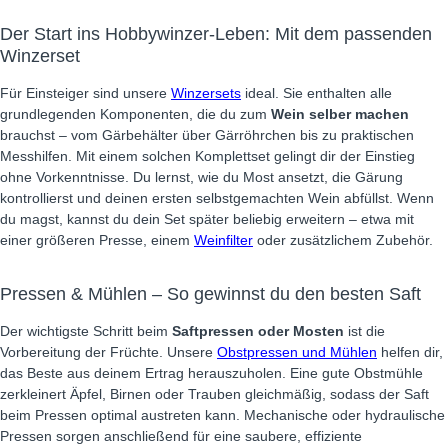
Der Start ins Hobbywinzer-Leben: Mit dem passenden
Winzerset
Für Einsteiger sind unsere
Winzersets
ideal. Sie enthalten alle
grundlegenden Komponenten, die du zum
Wein selber machen
brauchst – vom Gärbehälter über Gärröhrchen bis zu praktischen
Messhilfen. Mit einem solchen Komplettset gelingt dir der Einstieg
ohne Vorkenntnisse. Du lernst, wie du Most ansetzt, die Gärung
kontrollierst und deinen ersten selbstgemachten Wein abfüllst. Wenn
du magst, kannst du dein Set später beliebig erweitern – etwa mit
einer größeren Presse, einem
Weinfilter
oder zusätzlichem Zubehör.
Pressen & Mühlen – So gewinnst du den besten Saft
Der wichtigste Schritt beim
Saftpressen oder Mosten
ist die
Vorbereitung der Früchte. Unsere
Obstpressen und Mühlen
helfen dir,
das Beste aus deinem Ertrag herauszuholen. Eine gute Obstmühle
zerkleinert Äpfel, Birnen oder Trauben gleichmäßig, sodass der Saft
beim Pressen optimal austreten kann. Mechanische oder hydraulische
Pressen sorgen anschließend für eine saubere, effiziente