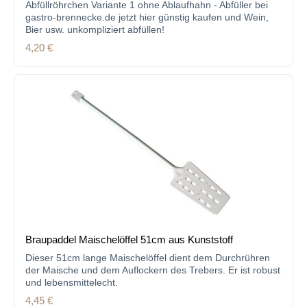
Abfüllröhrchen Variante 1 ohne Ablaufhahn - Abfüller bei
gastro-brennecke.de jetzt hier günstig kaufen und Wein,
Bier usw. unkompliziert abfüllen!
Regulärer Preis:
4,20 €
Braupaddel Maischelöffel 51cm aus Kunststoff
Dieser 51cm lange Maischelöffel dient dem Durchrühren
der Maische und dem Auflockern des Trebers. Er ist robust
und lebensmittelecht.
Regulärer Preis:
4,45 €