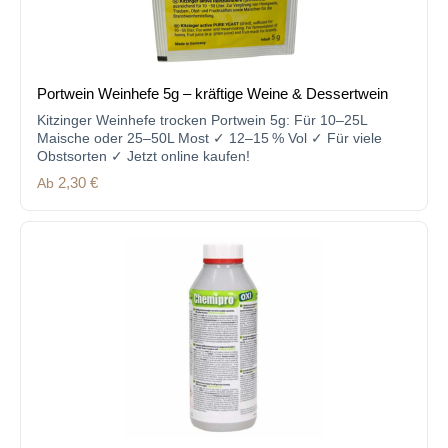
Portwein Weinhefe 5g – kräftige Weine & Dessertwein
Kitzinger Weinhefe trocken Portwein 5g: Für 10–25L
Maische oder 25–50L Most ✓ 12–15 % Vol ✓ Für viele
Obstsorten ✓ Jetzt online kaufen!
Regulärer Preis:
Ab
2,30 €