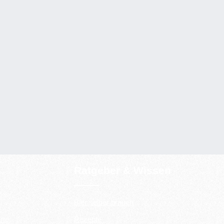
Ratgeber & Wissen
Bier selber brauen
rte
Rezepte