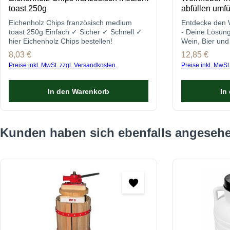
toast 250g
abfüllen umfü
Eichenholz Chips französisch medium
Entdecke den
toast 250g Einfach ✓ Sicher ✓ Schnell ✓
- Deine Lösung
hier Eichenholz Chips bestellen!
Wein, Bier und
Prozesse optim
Regulärer Preis:
8,03 €
Regulärer Prei
12,85 €
Preise inkl. MwSt. zzgl. Versandkosten
Preise inkl. MwSt
In den Warenkorb
In
Produktgalerie überspringen
Kunden haben sich ebenfalls angeseh