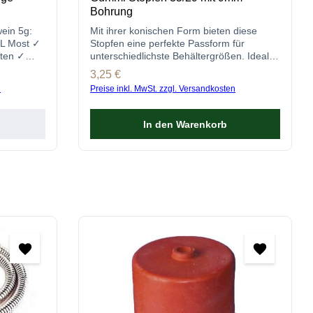
Bohrung
wein 5g:
Mit ihrer konischen Form bieten diese
0L Most ✓
Stopfen eine perfekte Passform für
rten ✓
unterschiedlichste Behältergrößen. Ideal
für das Fermentieren von Bier, Wein usw.!
Regulärer Preis:
3,25 €
n
Preise inkl. MwSt. zzgl. Versandkosten
In den Warenkorb