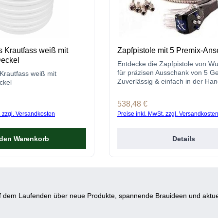
s Krautfass weiß mit
Zapfpistole mit 5 Premix-An
eckel
Entdecke die Zapfpistole von W
für präzisen Ausschank von 5 G
Krautfass weiß mit
Zuverlässig & einfach in der Ha
ckel
s:
Regulärer Preis:
538,48 €
. zzgl. Versandkosten
Preise inkl. MwSt. zzgl. Versandkoste
 den Warenkorb
Details
auf dem Laufenden über neue Produkte, spannende Brauideen und aktue