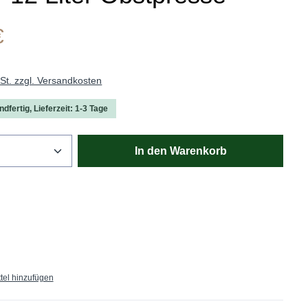
€
wSt. zzgl. Versandkosten
dfertig, Lieferzeit: 1-3 Tage
Anzahl: Gib den gewünschten Wert ein oder
In den Warenkorb
tel hinzufügen