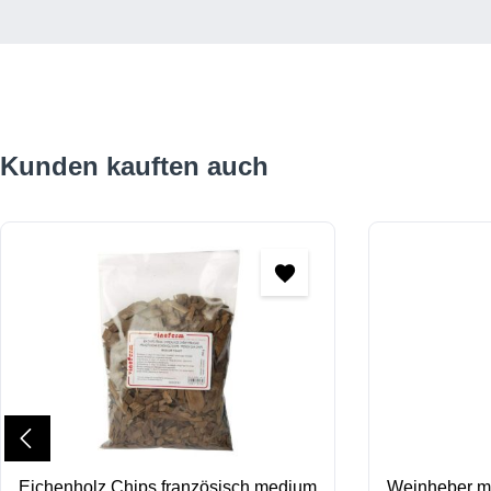
Produktgalerie überspringen
Kunden kauften auch
Eichenholz Chips französisch medium
Weinheber m