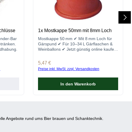
schlüsse
1x Mostkappe 50mm mit 8mm Loch
under-Bar
Mostkappe 50 mm ✔ Mit 8 mm Loch für
etränken.
Gärspund ✔ Für 10–34 L Gärflaschen &
ndhabung.
Weinballons ✔ Jetzt günstig online kaufen
bei gastro-brennecke.de
Regulärer Preis:
5,47 €
n
Preise inkl. MwSt. zzgl. Versandkosten
In den Warenkorb
lle Angebote rund ums Bier brauen und Schanktechnik.