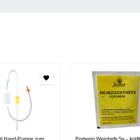
it Hand-Pumpe zum
Portwein Weinhefe 5g – kräft