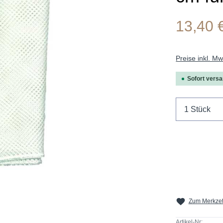
13,40 
Preise inkl. M
Sofort versan
Produkt 
Zum Merkzet
Artikel-Nr: