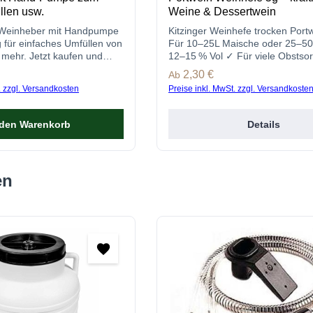
llen usw.
Weine & Dessertwein
 Weinheber mit Handpumpe
Kitzinger Weinhefe trocken Port
 für einfaches Umfüllen von
Für 10–25L Maische oder 25–5
 mehr. Jetzt kaufen und
12–15 % Vol ✓ Für viele Obstso
ieren!
Jetzt online kaufen!
s:
Regulärer Preis:
2,30 €
Ab
. zzgl. Versandkosten
Preise inkl. MwSt. zzgl. Versandkoste
 den Warenkorb
Details
en