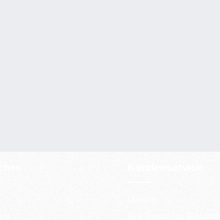
iches
Kundenservice
Über uns
cht
Nico Brennecke – Dein Expe