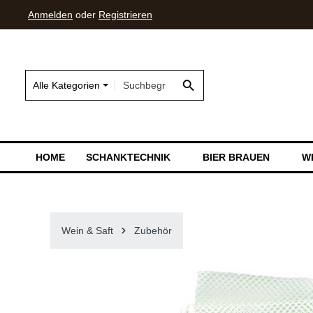
Anmelden
oder
Registrieren
springen
Zur Hauptnavigation springen
Alle Kategorien
HOME
SCHANKTECHNIK
BIER BRAUEN
W
Wein & Saft
Zubehör
Bildergalerie überspringen