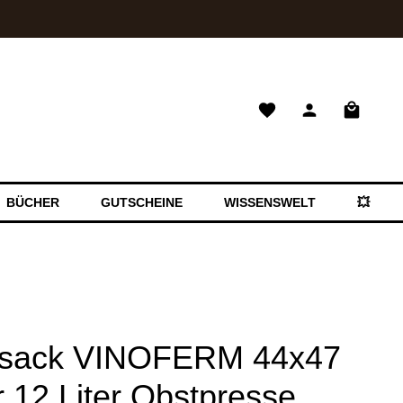
Warenkor
BÜCHER
GUTSCHEINE
WISSENSWELT
💥 SAL
ssack VINOFERM 44x47
r 12 Liter Obstpresse