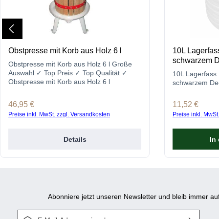
Obstpresse mit Korb aus Holz 6 l
10L Lagerfas
schwarzem D
Obstpresse mit Korb aus Holz 6 l Große
Auswahl ✓ Top Preis ✓ Top Qualität ✓
10L Lagerfass 
Obstpresse mit Korb aus Holz 6 l
schwarzem De
Regulärer Preis:
46,95 €
Regulärer Prei
11,52 €
Preise inkl. MwSt. zzgl. Versandkosten
Preise inkl. MwSt
Details
In
Abonniere jetzt unseren Newsletter und bleib immer 
E-Mail-Adresse*