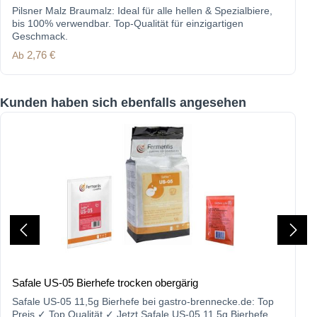
Pilsner Malz Braumalz: Ideal für alle hellen & Spezialbiere,
bis 100% verwendbar. Top-Qualität für einzigartigen
Geschmack.
Regulärer Preis:
Ab
2,76 €
Produktgalerie überspringen
Kunden haben sich ebenfalls angesehen
Safale US-05 Bierhefe trocken obergärig
Safale US-05 11,5g Bierhefe bei gastro-brennecke.de: Top
Preis ✓ Top Qualität ✓ Jetzt Safale US-05 11,5g Bierhefe