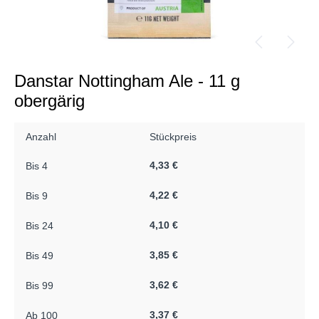
Danstar Nottingham Ale - 11 g
obergärig
Anzahl
Stückpreis
4,33 €
Bis
4
4,22 €
Bis
9
4,10 €
Bis
24
3,85 €
Bis
49
3,62 €
Bis
99
3,37 €
Ab
100