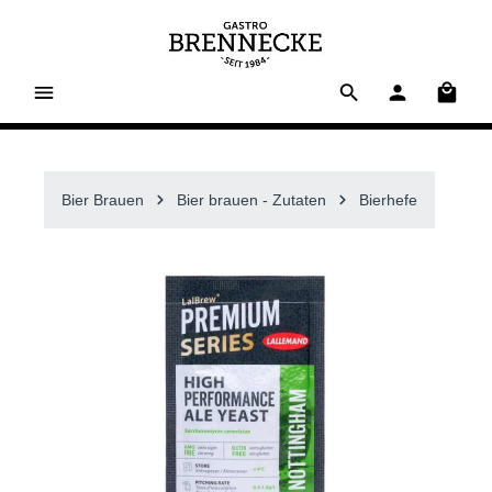
alt springen
Waren
Bier Brauen
Bier brauen - Zutaten
Bierhefe
Bildergalerie überspringen