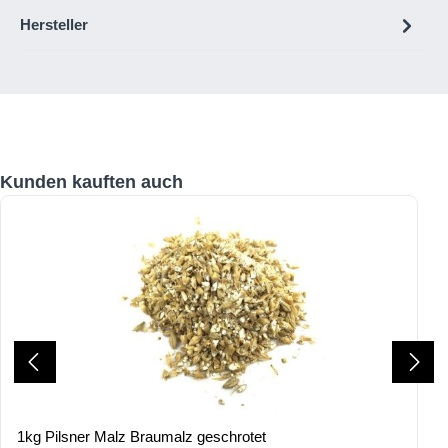
Hersteller
Produktgalerie überspringen
Kunden kauften auch
1kg Pilsner Malz Braumalz geschrotet