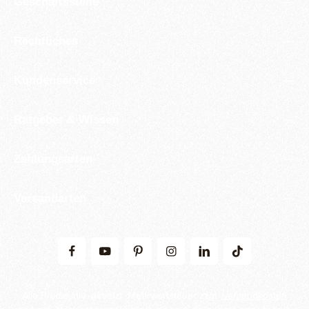
Geschäftsstelle
Rechtliches
Kundenservice
Ratgeber & Wissen
Zahlungsarten
Versandarten
Alle Preise inkl. gesetzl. Mehrwertsteuer zzgl.
Versandkosten