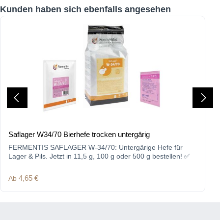
Produktgalerie überspringen
Kunden haben sich ebenfalls angesehen
Saflager W34/70 Bierhefe trocken untergärig
FERMENTIS SAFLAGER W-34/70: Untergärige Hefe für
Lager & Pils. Jetzt in 11,5 g, 100 g oder 500 g bestellen! ✅
Regulärer Preis:
Ab
4,65 €