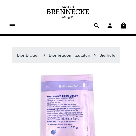
alt springen
Waren
Bier Brauen
Bier brauen - Zutaten
Bierhefe
Bildergalerie überspringen