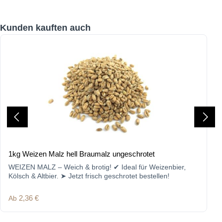
Produktgalerie überspringen
Kunden kauften auch
1kg Weizen Malz hell Braumalz ungeschrotet
WEIZEN MALZ – Weich & brotig! ✔ Ideal für Weizenbier,
Kölsch & Altbier. ➤ Jetzt frisch geschrotet bestellen!
Regulärer Preis:
Ab
2,36 €