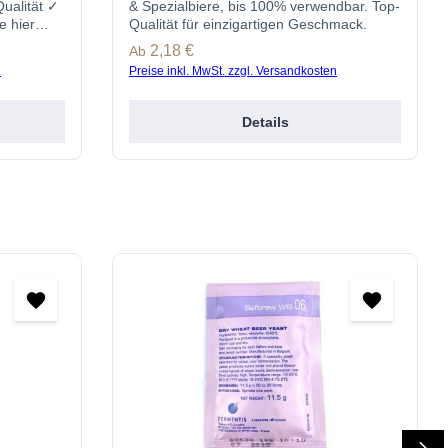
ualität ✓
& Spezialbiere, bis 100% verwendbar. Top-
e hier
Qualität für einzigartigen Geschmack.
cke.de
Regulärer Preis:
2,18 €
Ab
n
Preise inkl. MwSt. zzgl. Versandkosten
Details