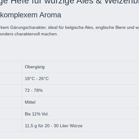
ge Hefe für würzige Ales & Weizenb
it komplexem Aroma
rkem Gärungscharakter, ideal für belgische Ales, englische Biere und w
sonders charaktervoll machen.
Obergärig
18°C - 26°C
72 - 78%
Mittel
Bis 11% Vol.
11,5 g für 20 - 30 Liter Würze