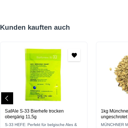
Produktgalerie überspringen
Kunden kauften auch
SafAle S-33 Bierhefe trocken
1kg Münchne
obergärig 11,5g
ungeschrotet
S-33 HEFE: Perfekt für belgische Ales &
MÜNCHNER MA