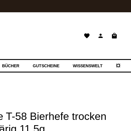
Warenkor
BÜCHER
GUTSCHEINE
WISSENSWELT
💥 SAL
e T-58 Bierhefe trocken
ärig 11,5g