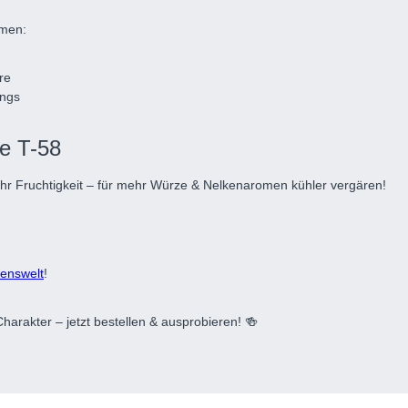
omen:
re
ings
le T-58
r Fruchtigkeit – für mehr Würze & Nelkenaromen kühler vergären!
enswelt
!
harakter – jetzt bestellen & ausprobieren! 🍻