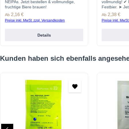
NEIPAs. Jetzt bestellen & vollmundige,
vollmundig! ✔ 
fruchtige Biere brauen!
Festbier. ➤ Jet
Regulärer Preis:
2,16 €
Regulärer Prei
2,38 €
Ab
Ab
Preise inkl. MwSt. zzgl. Versandkosten
Preise inkl. MwSt
Details
Produktgalerie überspringen
Kunden haben sich ebenfalls angeseh