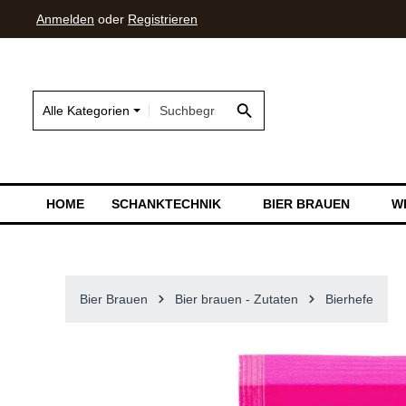
Anmelden
oder
Registrieren
springen
Zur Hauptnavigation springen
Alle Kategorien
HOME
SCHANKTECHNIK
BIER BRAUEN
W
Bier Brauen
Bier brauen - Zutaten
Bierhefe
Bildergalerie überspringen