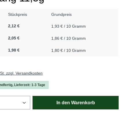
Stückpreis
Grundpreis
2,12 €
1,93 € / 10 Gramm
2,05 €
1,86 € / 10 Gramm
1,98 €
1,80 € / 10 Gramm
wSt. zzgl. Versandkosten
dfertig, Lieferzeit: 1-3 Tage
Anzahl: Gib den gewünschten Wert ein oder
In den Warenkorb