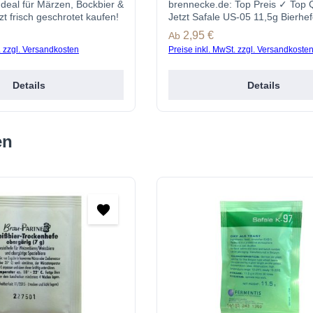
Ideal für Märzen, Bockbier &
brennecke.de: Top Preis ✓ Top Q
zt frisch geschrotet kaufen!
Jetzt Safale US-05 11,5g Bierhef
günstig kaufen! ▻gastro-brenne
s:
Regulärer Preis:
2,95 €
Ab
. zzgl. Versandkosten
Preise inkl. MwSt. zzgl. Versandkoste
Details
Details
en