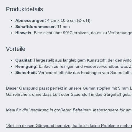
Produktdetails
Abmessungen:
4 cm x 10,5 cm (Ø x H)
Schaftdurchmesser:
11 mm
Hinweis:
Bitte nicht über 90°C erhitzen, da es zu Verformu
Vorteile
Qualität:
Hergestellt aus langlebigem Kunststoff, der den Anf
Reinigung:
Einfach zu reinigen und wiederverwendbar, was Ze
Sicherheit:
Verhindert effektiv das Eindringen von Sauerstoff
Dieser Gärspund passt perfekt in unsere Gummistopfen mit 9 mm Lo
Gärrohrchen, ohne dass Luft oder Sauerstoff in das Gärgefäß gelan
Ideal für die Vergärung in größeren Behältern, insbesondere für amb
"Seit ich diesen Gärspund benutze, hatte ich keine Probleme mehr