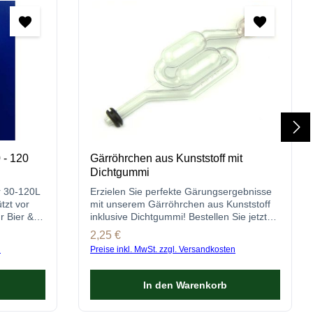
 - 120
Gärröhrchen aus Kunststoff mit
Dichtgummi
 30-120L
Erzielen Sie perfekte Gärungsergebnisse
zt vor
mit unserem Gärröhrchen aus Kunststoff
r Bier &
inklusive Dichtgummi! Bestellen Sie jetzt
bei gastro-brennecke.de!
Regulärer Preis:
2,25 €
n
Preise inkl. MwSt. zzgl. Versandkosten
In den Warenkorb