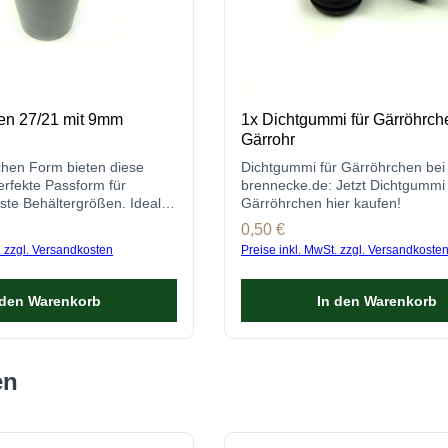
en 27/21 mit 9mm
1x Dichtgummi für Gärröhrch
Gärrohr
schen Form bieten diese
Dichtgummi für Gärröhrchen bei 
erfekte Passform für
brennecke.de: Jetzt Dichtgummi 
hste Behältergrößen. Ideal
Gärröhrchen hier kaufen!
tieren von Bier, Wein usw.!
s:
Regulärer Preis:
0,50 €
. zzgl. Versandkosten
Preise inkl. MwSt. zzgl. Versandkoste
 den Warenkorb
In den Warenkorb
en