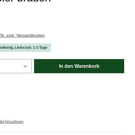
wSt. zzgl. Versandkosten
dfertig, Lieferzeit: 1-3 Tage
Anzahl: Gib den gewünschten Wert ein oder
In den Warenkorb
tel hinzufügen