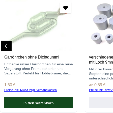
Gärröhrchen ohne Dichtgummi
verschiedene
mit Loch 9m
Entdecke unser Gärröhrchen für eine reine
Vergärung ohne Fremdbakterien und
Mit ihrer koni
Sauerstoff. Perfekt für Hobbybrauer, die
Stopfen eine p
Wert auf Qualität legen.
unterschiedlic
für das Fermen
Regulärer Preis:
1,60 €
Regulärer Prei
0,89 €
Ab
Preise inkl. MwSt. zzgl. Versandkosten
Preise inkl. MwSt
In den Warenkorb