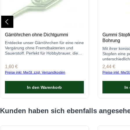
Gärröhrchen ohne Dichtgummi
Gummi Stopf
Bohrung
Entdecke unser Gärröhrchen für eine reine
Vergärung ohne Fremdbakterien und
Mit ihrer koni
Sauerstoff. Perfekt für Hobbybrauer, die
Stopfen eine p
Wert auf Qualität legen.
unterschiedlic
für das Fermen
Regulärer Preis:
1,60 €
Regulärer Prei
2,44 €
Preise inkl. MwSt. zzgl. Versandkosten
Preise inkl. MwSt
In den Warenkorb
In
Produktgalerie überspringen
Kunden haben sich ebenfalls angeseh