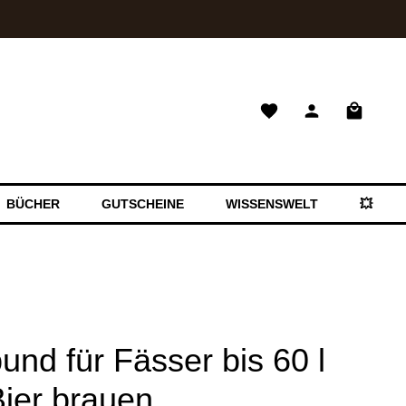
Warenkor
BÜCHER
GUTSCHEINE
WISSENSWELT
💥 SAL
und für Fässer bis 60 l
ier brauen