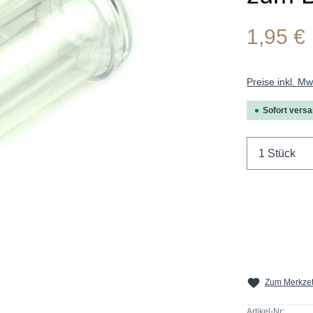
1,95 €
Preise inkl. M
Sofort versan
Produkt 
Zum Merkzet
Artikel-Nr: