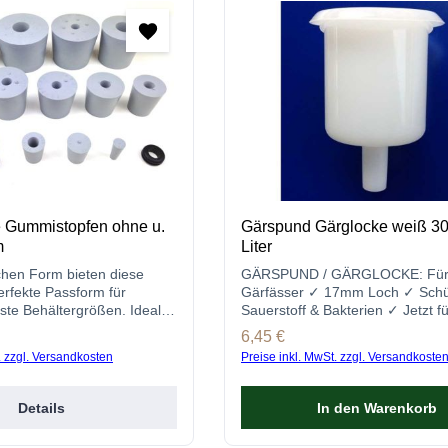
 Gummistopfen ohne u.
Gärspund Gärglocke weiß 30
m
Liter
schen Form bieten diese
GÄRSPUND / GÄRGLOCKE: Für
erfekte Passform für
Gärfässer ✓ 17mm Loch ✓ Schüt
hste Behältergrößen. Ideal
Sauerstoff & Bakterien ✓ Jetzt fü
tieren von Bier, Wein usw.!
Wein bestellen!
s:
Regulärer Preis:
6,45 €
. zzgl. Versandkosten
Preise inkl. MwSt. zzgl. Versandkoste
Details
In den Warenkorb