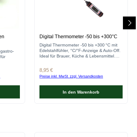
en
Digital Thermometer -50 bis +300°C
Digital Thermometer -50 bis +300 °C mit
Edelstahlfühler, °C/°F-Anzeige & Auto-Off.
gastro-
Ideal für Brauer, Küche & Lebensmittel.
für
Jetzt kaufen!
Regulärer Preis:
8,95 €
n
Preise inkl. MwSt. zzgl. Versandkosten
In den Warenkorb