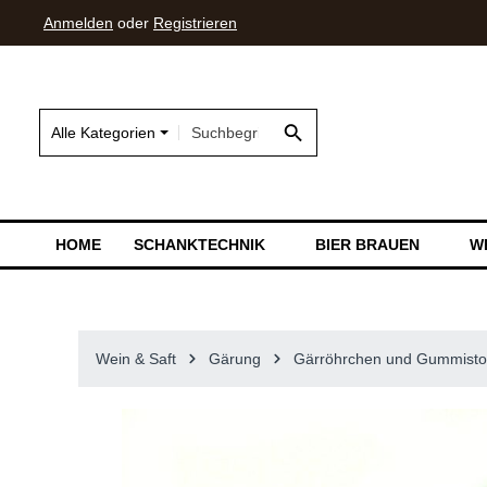
Anmelden
oder
Registrieren
springen
Zur Hauptnavigation springen
Alle Kategorien
HOME
SCHANKTECHNIK
BIER BRAUEN
W
Wein & Saft
Gärung
Gärröhrchen und Gummisto
Bildergalerie überspringen