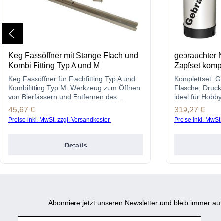
Keg Fassöffner mit Stange Flach und
gebrauchter 
Kombi Fitting Typ A und M
Zapfset komp
Keg Fassöffner für Flachfitting Typ A und
Komplettset: G
Kombifitting Typ M. Werkzeug zum Öffnen
Flasche, Druc
von Bierfässern und Entfernen des
ideal für Hobb
Steigrohrs. Ideal zur Reinigung.
kaufen & sofor
Regulärer Preis:
45,67 €
Regulärer Prei
319,27 €
Preise inkl. MwSt. zzgl. Versandkosten
Preise inkl. MwSt
Details
Abonniere jetzt unseren Newsletter und bleib immer 
E-Mail-Adresse*