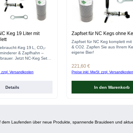
NC Keg 19 Liter mit
Zapfset für NC Kegs ohne K
lett
Zapfset für NC Keg komplett mi
& CO2. Zapfen Sie aus Ihrem K
ebraucht-Keg 19 L, CO₂-
eigene Bier!
kminderer & Zapfhahn –
ybrauer. Jetzt NC-Keg Set
t loszapfen!
s:
Regulärer Preis:
221,60 €
. zzgl. Versandkosten
Preise inkl. MwSt. zzgl. Versandkoste
Details
In den Warenkorb
auf dem Laufenden über neue Produkte, spannende Brauideen und aktue