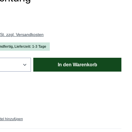
wSt. zzgl. Versandkosten
dfertig, Lieferzeit: 1-3 Tage
Anzahl: Gib den gewünschten Wert ein oder
In den Warenkorb
tel hinzufügen