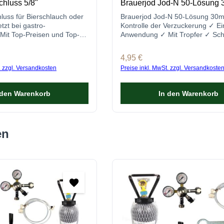
hluss 5/8"
Brauerjod Jod-N 50-Lösung 
uss für Bierschlauch oder
Brauerjod Jod-N 50-Lösung 30m
tzt bei gastro-
Kontrolle der Verzuckerung ✓ Ei
Mit Top-Preisen und Top-
Anwendung ✓ Mit Tropfer ✓ Sch
en Sie hier die perfekte
Lieferung per DHL ✓ Jetzt onlin
 Ihre Zapfanlage.
bestellen!
s:
Regulärer Preis:
4,95 €
. zzgl. Versandkosten
Preise inkl. MwSt. zzgl. Versandkoste
 den Warenkorb
In den Warenkorb
en