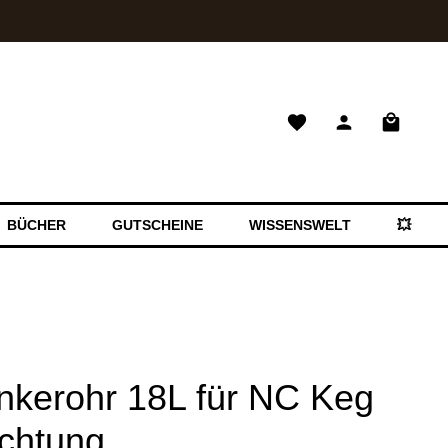
Warenkor
BÜCHER
GUTSCHEINE
WISSENSWELT
💥 SAL
nkerohr 18L für NC Keg
ichtung