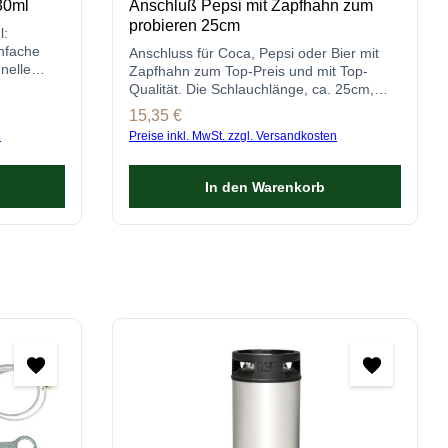
30ml
Anschluß Pepsi mit Zapfhahn zum
probieren 25cm
l:
nfache
Anschluss für Coca, Pepsi oder Bier mit
nelle
Zapfhahn zum Top-Preis und mit Top-
e
Qualität. Die Schlauchlänge, ca. 25cm,
kann auf Wunsch aber angepasst werden.
Regulärer Preis:
15,35 €
n
Preise inkl. MwSt. zzgl. Versandkosten
In den Warenkorb