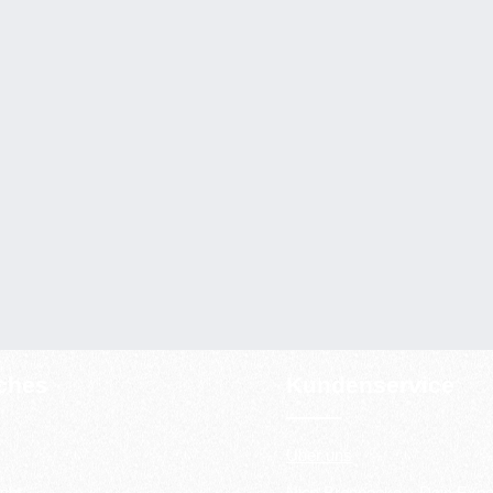
iches
Kundenservice
Über uns
cht
Nico Brennecke – Dein Expe