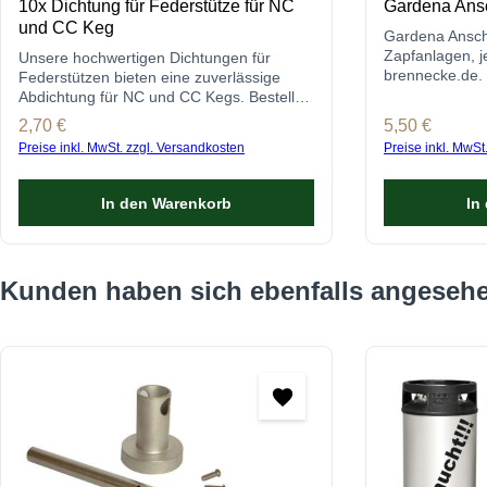
10x Dichtung für Federstütze für NC
Gardena Ansc
und CC Keg
Gardena Anschl
Zapfanlagen, je
Unsere hochwertigen Dichtungen für
brennecke.de. 
Federstützen bieten eine zuverlässige
Qualität erhalt
Abdichtung für NC und CC Kegs. Bestelle
Verbindung für
jetzt und halte deine Zapfanlage optimal
Regulärer Preis:
2,70 €
Regulärer Prei
5,50 €
abgedichtet!
Preise inkl. MwSt. zzgl. Versandkosten
Preise inkl. MwSt
In den Warenkorb
In
Produktgalerie überspringen
Kunden haben sich ebenfalls angeseh