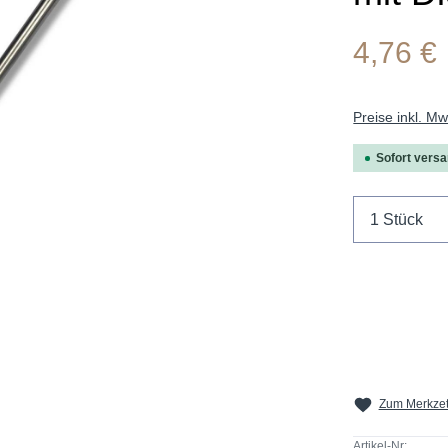
4,76 €
Preise inkl. M
Sofort versan
Produkt 
Zum Merkzet
Artikel-Nr: