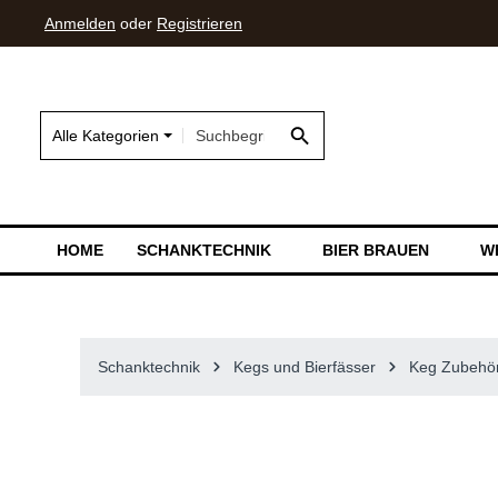
Anmelden
oder
Registrieren
springen
Zur Hauptnavigation springen
Alle Kategorien
HOME
SCHANKTECHNIK
BIER BRAUEN
W
Schanktechnik
Kegs und Bierfässer
Keg Zubehö
Bildergalerie überspringen