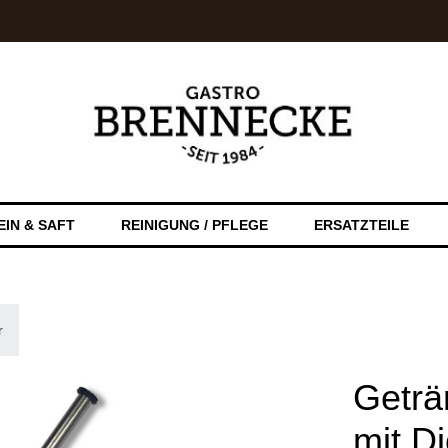
EIN & SAFT
REINIGUNG / PFLEGE
ERSATZTEILE
r
Geträ
mit D