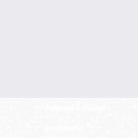
Ratgeber & Wissen
Bier selber brauen
rte
Rezepte