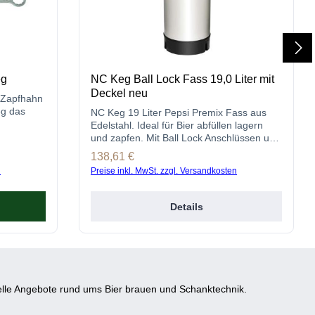
eg
NC Keg Ball Lock Fass 19,0 Liter mit
Deckel neu
t Zapfhahn
eg das
NC Keg 19 Liter Pepsi Premix Fass aus
Edelstahl. Ideal für Bier abfüllen lagern
und zapfen. Mit Ball Lock Anschlüssen und
Sicherheitsventil.
Regulärer Preis:
138,61 €
n
Preise inkl. MwSt. zzgl. Versandkosten
Details
lle Angebote rund ums Bier brauen und Schanktechnik.