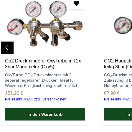
Co2 Druckminderer OxyTurbo mit 2x
CO2 Hauptdr
3bar Manometer (Oxy5)
leitig 3bar (O
OxyTurbo CO₂-Druckminderer mit 2
CO₂-Druckminde
separat regelbaren Drücken. Ideal für
Zulassung, 3 ba
Weizen & Pils gleichzeitig zapfen. Jetzt im
Hobbybrauer. 
Shop ansehen!
Sicherheitsventi
Regulärer Preis:
151,23 €
Regulärer Prei
67,90 €
Preise inkl. MwSt. zzgl. Versandkosten
Preise inkl. MwSt
In den Warenkorb
In