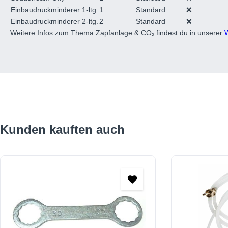
Einbaudruckminderer 1-ltg.
1
Standard
❌
Einbaudruckminderer 2-ltg.
2
Standard
❌
Weitere Infos zum Thema Zapfanlage & CO₂ findest du in unserer
Produktgalerie überspringen
Kunden kauften auch