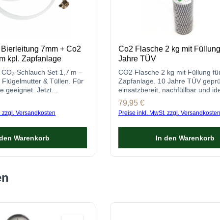
 Bierleitung 7mm + Co2
Co2 Flasche 2 kg mit Füllun
 kpl. Zapfanlage
Jahre TÜV
 CO₂-Schlauch Set 1,7 m –
CO2 Flasche 2 kg mit Füllung fü
 Flügelmutter & Tüllen. Für
Zapfanlage. 10 Jahre TÜV geprüf
e geeignet. Jetzt
einsatzbereit, nachfüllbar und ide
 bestellen!
perfekten Bierausschank.
s:
Regulärer Preis:
79,95 €
. zzgl. Versandkosten
Preise inkl. MwSt. zzgl. Versandkoste
 den Warenkorb
In den Warenkorb
en