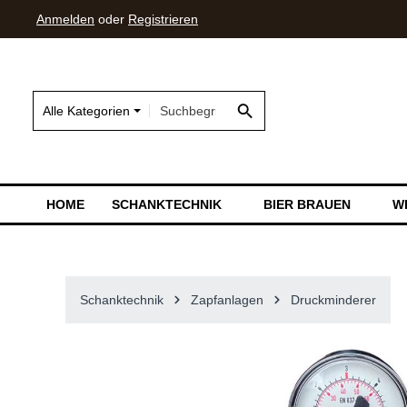
Anmelden
oder
Registrieren
springen
Zur Hauptnavigation springen
Alle Kategorien
HOME
SCHANKTECHNIK
BIER BRAUEN
W
Schanktechnik
Zapfanlagen
Druckminderer
Bildergalerie überspringen