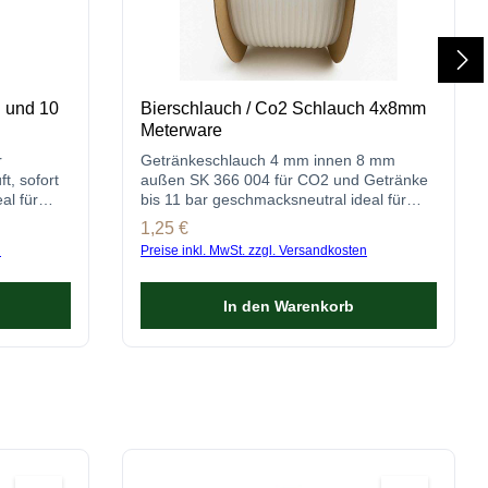
g und 10
Bierschlauch / Co2 Schlauch 4x8mm
Meterware
r
Getränkeschlauch 4 mm innen 8 mm
t, sofort
außen SK 366 004 für CO2 und Getränke
al für
bis 11 bar geschmacksneutral ideal für
Zapfanlagen
Regulärer Preis:
1,25 €
n
Preise inkl. MwSt. zzgl. Versandkosten
In den Warenkorb