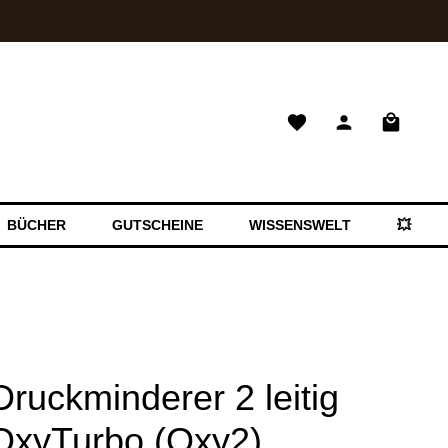
Warenkor
BÜCHER
GUTSCHEINE
WISSENSWELT
💥 SAL
ruckminderer 2 leitig
OxyTurbo (Oxy2)