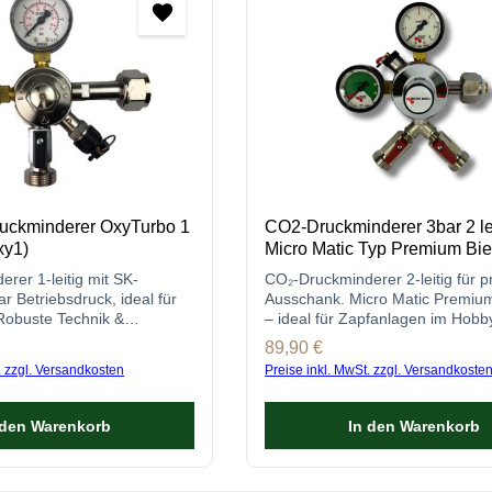
uckminderer OxyTurbo 1
CO2-Druckminderer 3bar 2 le
xy1)
Micro Matic Typ Premium Bie
rer 1-leitig mit SK-
CO₂-Druckminderer 2-leitig für p
r Betriebsdruck, ideal für
Ausschank. Micro Matic Premium
Robuste Technik &
– ideal für Zapfanlagen im Hobb
l. Jetzt hier bestellen!
Profibereich.
s:
Regulärer Preis:
89,90 €
. zzgl. Versandkosten
Preise inkl. MwSt. zzgl. Versandkoste
 den Warenkorb
In den Warenkorb