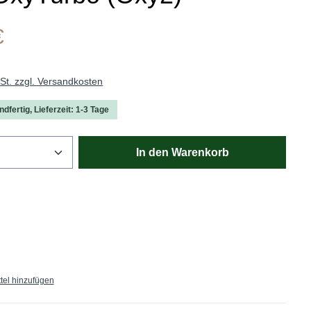
€
wSt. zzgl. Versandkosten
dfertig, Lieferzeit: 1-3 Tage
Anzahl: Gib den gewünschten Wert ein oder
In den Warenkorb
tel hinzufügen