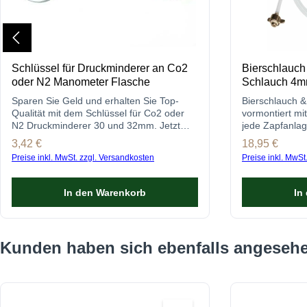
Schlüssel für Druckminderer an Co2
Bierschlauch
oder N2 Manometer Flasche
Schlauch 4mm
Sparen Sie Geld und erhalten Sie Top-
Bierschlauch &
Qualität mit dem Schlüssel für Co2 oder
vormontiert mit
N2 Druckminderer 30 und 32mm. Jetzt
jede Zapfanlag
günstig bei gastro-brennecke.de kaufen
anschlussfertig
Regulärer Preis:
3,42 €
Regulärer Prei
18,95 €
Preise inkl. MwSt. zzgl. Versandkosten
Preise inkl. MwSt
In den Warenkorb
In
Produktgalerie überspringen
Kunden haben sich ebenfalls angeseh