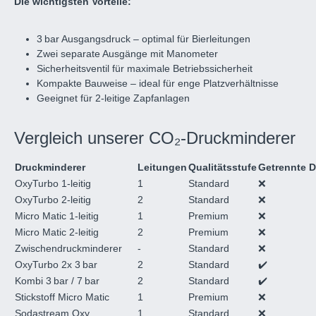
Die wichtigsten Vorteile:
3 bar Ausgangsdruck – optimal für Bierleitungen
Zwei separate Ausgänge mit Manometer
Sicherheitsventil für maximale Betriebssicherheit
Kompakte Bauweise – ideal für enge Platzverhältnisse
Geeignet für 2-leitige Zapfanlagen
Vergleich unserer CO₂-Druckminderer
Druckminderer
Leitungen
Qualitätsstufe
Getrennte 
OxyTurbo 1-leitig
1
Standard
❌
OxyTurbo 2-leitig
2
Standard
❌
Micro Matic 1-leitig
1
Premium
❌
Micro Matic 2-leitig
2
Premium
❌
Zwischendruckminderer
-
Standard
❌
OxyTurbo 2x 3 bar
2
Standard
✔️
Kombi 3 bar / 7 bar
2
Standard
✔️
Stickstoff Micro Matic
1
Premium
❌
Sodastream Oxy
1
Standard
❌