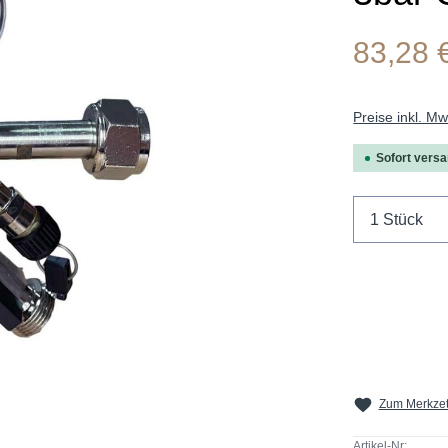
83,28 
Preise inkl. M
Sofort versan
Produkt 
Zum Merkzet
Artikel-Nr: