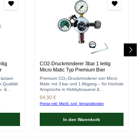
itig
CO2-Druckminderer 3bar 1 leitig
r
Micro Matic Typ Premium Bier
räzisen
Premium CO₂-Druckminderer von Micro
-Qualität
Matic mit 3 bar und 1 Abgang – für höchste
y- &
Ansprüche in Hobbybrauerei &
Gastronomie.
Regulärer Preis:
84,90 €
n
Preise inkl. MwSt. zzgl. Versandkosten
In den Warenkorb