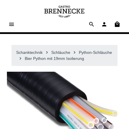
alt springen
Waren
Schanktechnik
Schläuche
Python-Schläuche
Bier Python mit 19mm Isolierung
Bildergalerie überspringen