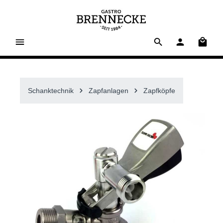
alt springen
Waren
Schanktechnik
Zapfanlagen
Zapfköpfe
Bildergalerie überspringen