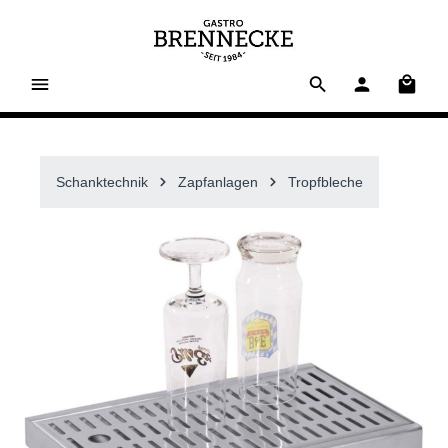
alt springen
Waren
Schanktechnik
Zapfanlagen
Tropfbleche
Bildergalerie überspringen