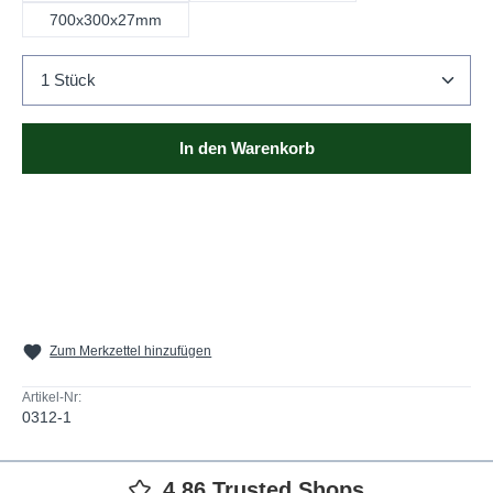
700x300x27mm
Produkt Anzahl: Gib den gewünschten Wert ein oder b
In den Warenkorb
Zum Merkzettel hinzufügen
Artikel-Nr:
0312-1
4,86 Trusted Shops