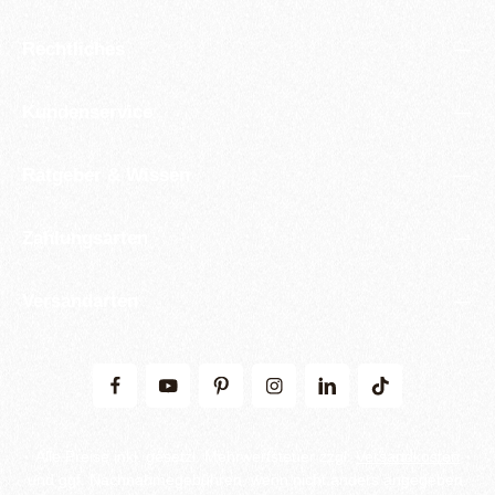
Rechtliches
Kundenservice
Ratgeber & Wissen
Zahlungsarten
Versandarten
Alle Preise inkl. gesetzl. Mehrwertsteuer zzgl.
Versandkosten
und ggf. Nachnahmegebühren, wenn nicht anders angegeben.