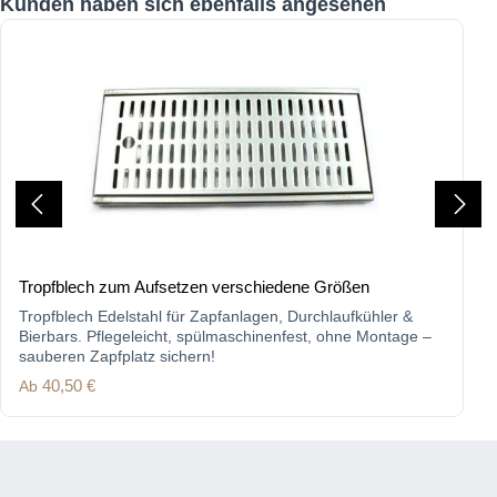
Kunden haben sich ebenfalls angesehen
Tropfblech zum Aufsetzen verschiedene Größen
Tropfblech Edelstahl für Zapfanlagen, Durchlaufkühler &
Bierbars. Pflegeleicht, spülmaschinenfest, ohne Montage –
sauberen Zapfplatz sichern!
Regulärer Preis:
Ab
40,50 €