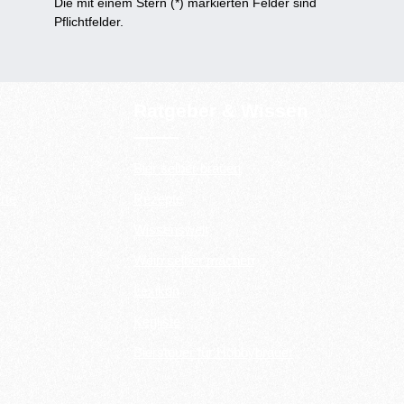
Die mit einem Stern (*) markierten Felder sind
Pflichtfelder.
Ratgeber & Wissen
Bier selber brauen
rte
Rezepte
Wissenswelt
Wein selber machen
Lexikon
Kegliste
Biersteuer für Hobbybrauer