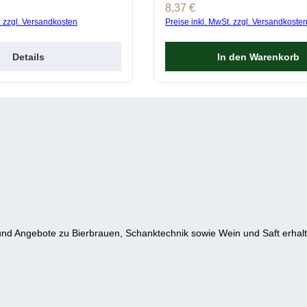
s:
Regulärer Preis:
8,37 €
. zzgl. Versandkosten
Preise inkl. MwSt. zzgl. Versandkoste
Details
In den Warenkorb
nd Angebote zu Bierbrauen, Schanktechnik sowie Wein und Saft erhalt