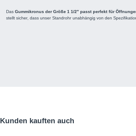
Das
Gummikronus der Größe 1 1/2" passt perfekt für Öffnunge
stellt sicher, dass unser Standrohr unabhängig von den Spezifikati
Produktgalerie überspringen
Kunden kauften auch