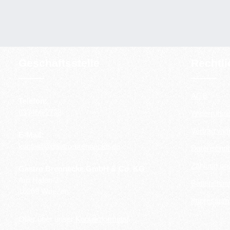
Geschäftsstelle
Rechtl
AGB
Telefon:
033456/2733
Widerrufsre
Vertrag wid
E-Mail:
kontakt@gastro-brennecke.de
Datenschut
Zahlung un
Gastro Brennecke GmbH & Co. KG
Am Hafen 3
Batteriehin
16269 Wriezen
Impressum
Oder über unser
Kontaktformular
.