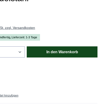
wSt. zzgl. Versandkosten
dfertig, Lieferzeit: 1-3 Tage
Anzahl: Gib den gewünschten Wert ein oder
In den Warenkorb
tel hinzufügen