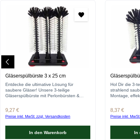
Gläserspülbürste 3 x 25 cm
Gläserspülbü
Entdecke die ultimative Lösung für
Hol Dir die 3-t
saubere Gläser! Unsere 3-teilige
strahlend saub
Gläserspülbürste mit Perlonbürsten &
Montage, effek
Saugnäpfen ist ideal für alle Glasarten.
entdecken und 
Regulärer Preis:
9,27 €
Regulärer Prei
8,37 €
Preise inkl. MwSt. zzgl. Versandkosten
Preise inkl. MwSt
In den Warenkorb
In