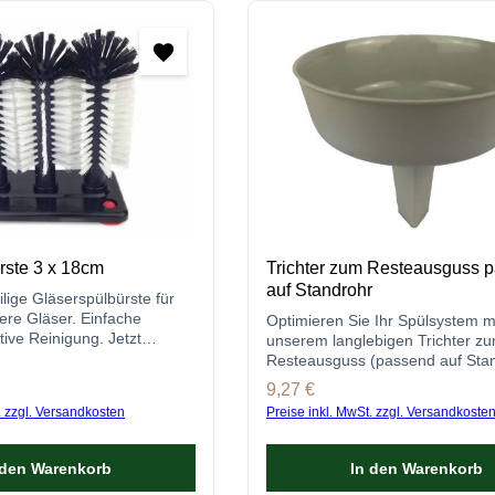
rste 3 x 18cm
Trichter zum Resteausguss 
auf Standrohr
eilige Gläserspülbürste für
ere Gläser. Einfache
Optimieren Sie Ihr Spülsystem m
tive Reinigung. Jetzt
unserem langlebigen Trichter z
bestellen!
Resteausguss (passend auf Stan
Einfach zu bedienen, sauber & ef
s:
Regulärer Preis:
9,27 €
. zzgl. Versandkosten
Preise inkl. MwSt. zzgl. Versandkoste
 den Warenkorb
In den Warenkorb