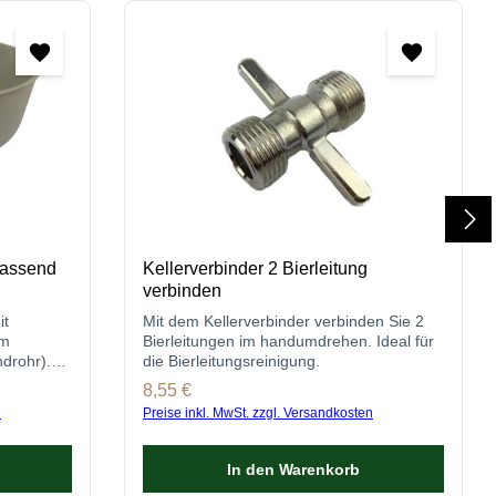
passend
Kellerverbinder 2 Bierleitung
verbinden
it
Mit dem Kellerverbinder verbinden Sie 2
um
Bierleitungen im handumdrehen. Ideal für
drohr).
die Bierleitungsreinigung.
fizient!
Regulärer Preis:
8,55 €
n
Preise inkl. MwSt. zzgl. Versandkosten
In den Warenkorb