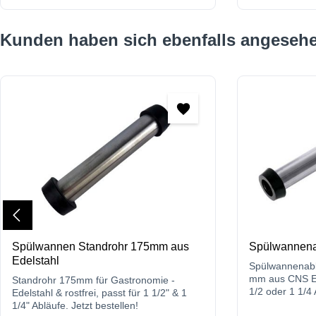
Produktgalerie überspringen
Kunden haben sich ebenfalls angeseh
Spülwannen Standrohr 175mm aus
Spülwannenab
Edelstahl
Spülwannenabla
mm aus CNS Ed
Standrohr 175mm für Gastronomie -
1/2 oder 1 1/4 
Edelstahl & rostfrei, passt für 1 1/2" & 1
und Gegenmut
1/4" Abläufe. Jetzt bestellen!