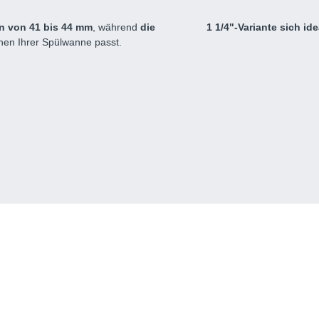
n von 41 bis 44 mm
, während
die
1 1/4"-Variante sich i
onen Ihrer Spülwanne passt.