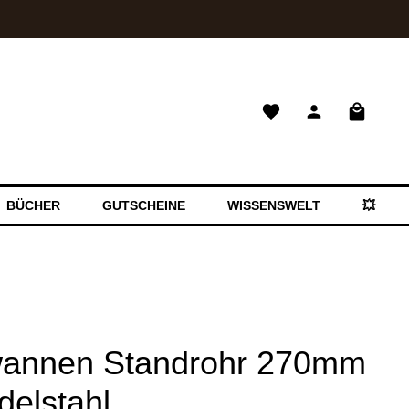
Warenkor
BÜCHER
GUTSCHEINE
WISSENSWELT
💥 SAL
wannen Standrohr 270mm
delstahl