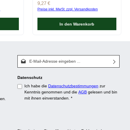
Einfach zu bedienen, sauber & effizient!
Regulärer Preis:
9,27 €
n
Preise inkl. MwSt. zzgl. Versandkosten
In den Warenkorb
E-Mail-Adresse*
Datenschutz
Ich habe die
Datenschutzbestimmungen
zur
Kenntnis genommen und die
AGB
gelesen und bin
mit ihnen einverstanden.
*
en.