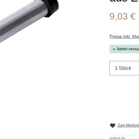
9,03 €
Preise inkl. M
Sofort versan
Produkt 
Zum Merkzet
Artikel-Nr: