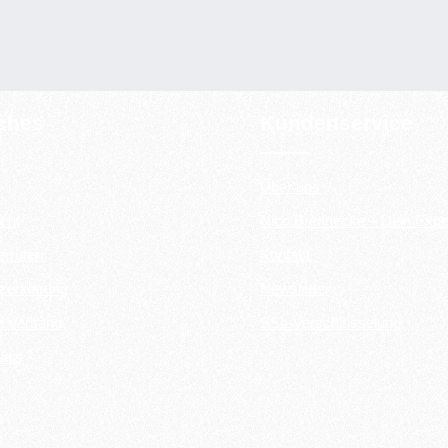
iches
Kundenservice
Über uns
cht
Nico Brennecke – Dein Expe
errufen
Kontakt
zerklärung
Newsletter
d Versand
SSL-Verschlüsselung
weis