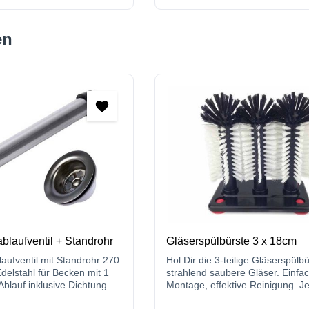
en
laufventil + Standrohr
Gläserspülbürste 3 x 18cm
ufventil mit Standrohr 270
Hol Dir die 3-teilige Gläserspülbü
elstahl für Becken mit 1
strahlend saubere Gläser. Einfa
Ablauf inklusive Dichtung
Montage, effektive Reinigung. Je
ter
entdecken und bestellen!