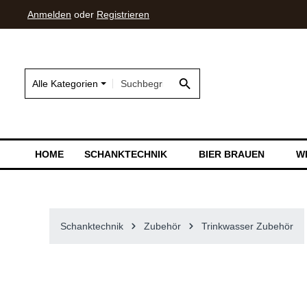
Anmelden
oder
Registrieren
springen
Zur Hauptnavigation springen
Alle Kategorien
HOME
SCHANKTECHNIK
BIER BRAUEN
W
Schanktechnik
Zubehör
Trinkwasser Zubehör
Bildergalerie überspringen