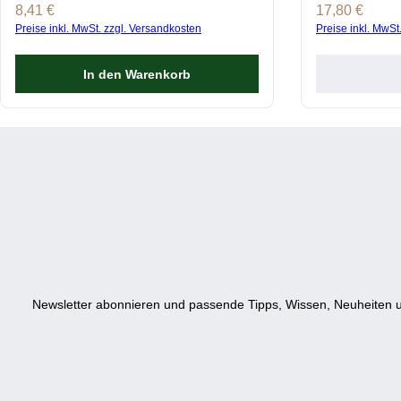
Regulärer Preis:
8,41 €
Regulärer Prei
17,80 €
Preise inkl. MwSt. zzgl. Versandkosten
Preise inkl. MwSt
In den Warenkorb
Newsletter abonnieren und passende Tipps, Wissen, Neuheiten u