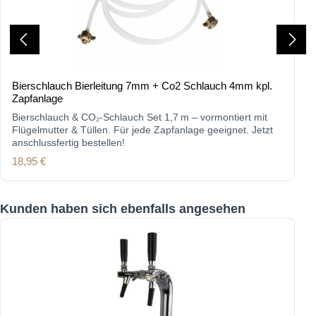
Bierschlauch Bierleitung 7mm + Co2 Schlauch 4mm kpl.
Zapfanlage
Bierschlauch & CO₂-Schlauch Set 1,7 m – vormontiert mit
Flügelmutter & Tüllen. Für jede Zapfanlage geeignet. Jetzt
anschlussfertig bestellen!
Regulärer Preis:
18,95 €
Produktgalerie überspringen
Kunden haben sich ebenfalls angesehen