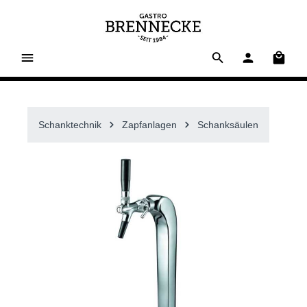
alt springen
Waren
Schanktechnik
Zapfanlagen
Schanksäulen
Bildergalerie überspringen