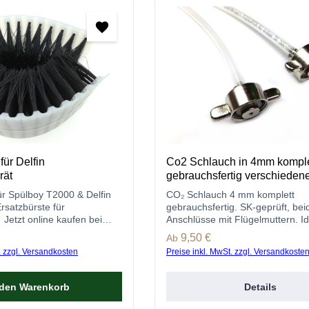
ür Delfin
Co2 Schlauch in 4mm komple
rät
gebrauchsfertig verschieden
r Spülboy T2000 & Delfin
CO₂ Schlauch 4 mm komplett
satzbürste für
gebrauchsfertig. SK-geprüft, beid
 Jetzt online kaufen bei
Anschlüsse mit Flügelmuttern. Id
cke.de
Zapfanlagen.
s:
Regulärer Preis:
9,50 €
Ab
. zzgl. Versandkosten
Preise inkl. MwSt. zzgl. Versandkoste
 den Warenkorb
Details