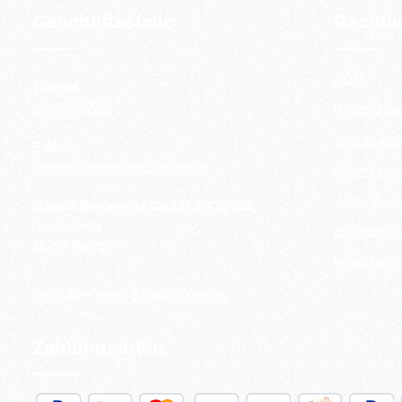
Geschäftsstelle
Rechtl
AGB
Telefon:
033456/2733
Widerrufsre
Vertrag wid
E-Mail:
kontakt@gastro-brennecke.de
Datenschut
Zahlung un
Gastro Brennecke GmbH & Co. KG
Am Hafen 3
Batteriehin
16269 Wriezen
Impressum
Oder über unser
Kontaktformular
.
Zahlungsarten