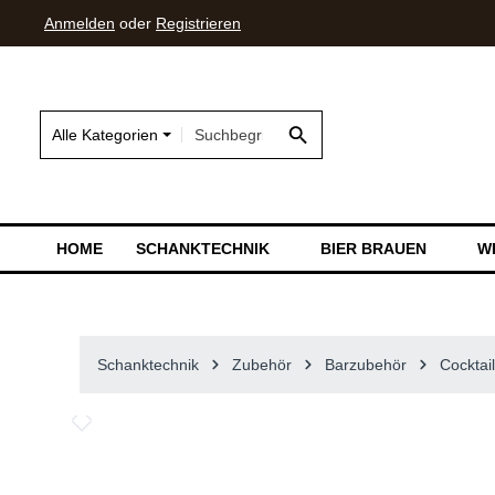
Anmelden
oder
Registrieren
springen
Zur Hauptnavigation springen
Alle Kategorien
HOME
SCHANKTECHNIK
BIER BRAUEN
W
Schanktechnik
Zubehör
Barzubehör
Cocktai
Bildergalerie überspringen