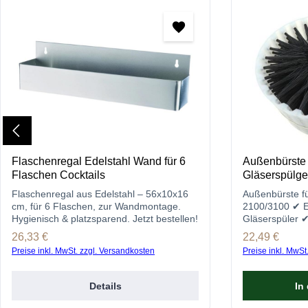
Flaschenregal Edelstahl Wand für 6
Außenbürste f
Flaschen Cocktails
Gläserspülge
Flaschenregal aus Edelstahl – 56x10x16
Außenbürste fü
cm, für 6 Flaschen, zur Wandmontage.
2100/3100 ✔ Er
Hygienisch & platzsparend. Jetzt bestellen!
Gläserspüler ✔
gastro-brenne
Regulärer Preis:
26,33 €
Regulärer Prei
22,49 €
Preise inkl. MwSt. zzgl. Versandkosten
Preise inkl. MwSt
Details
In