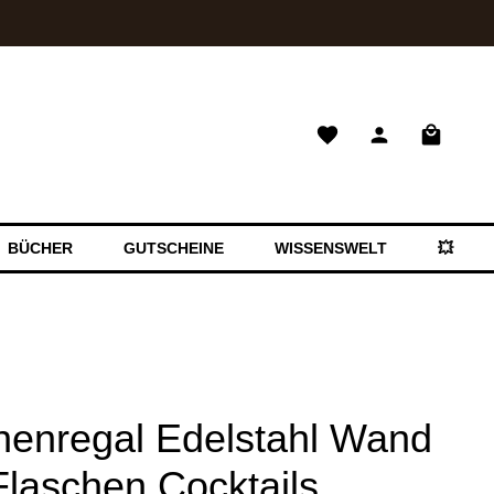
Warenkor
BÜCHER
GUTSCHEINE
WISSENSWELT
💥 SAL
henregal Edelstahl Wand
 Flaschen Cocktails