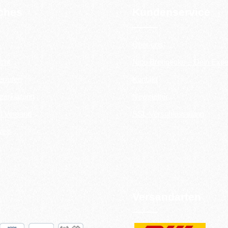
iches
Kundenservice
Über uns
cht
Nico Brennecke – Dein Expe
errufen
Kontakt
zerklärung
Newsletter
d Versand
SSL-Verschlüsselung
weis
Versandarten