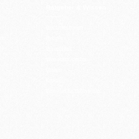
Ratgeber & Wissen
Bier selber brauen
rte
Rezepte
Wissenswelt
Wein selber machen
Lexikon
Kegliste
Biersteuer für Hobbybrauer