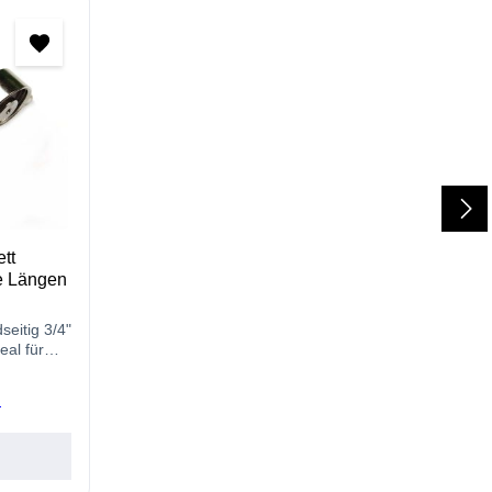
tt
e Längen
seitig 3/4"
eal für
n