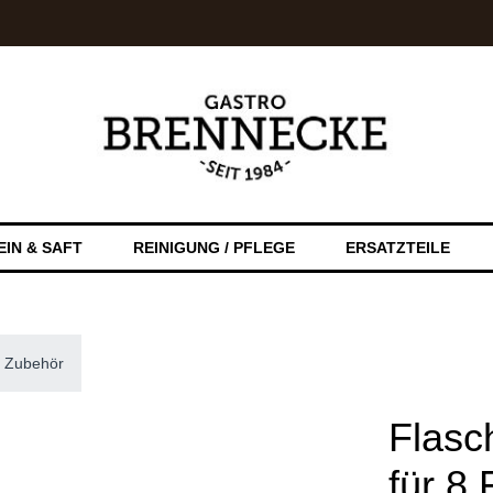
EIN & SAFT
REINIGUNG / PFLEGE
ERSATZTEILE
l Zubehör
Flasc
für 8