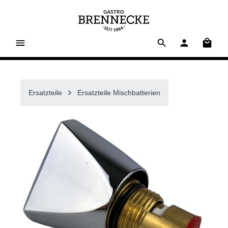
alt springen
Waren
Ersatzteile
Ersatzteile Mischbatterien
Bildergalerie überspringen