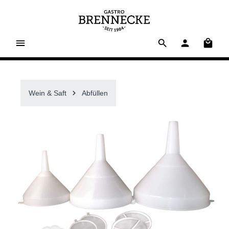
alt springen
Waren
Wein & Saft
Abfüllen
Bildergalerie überspringen