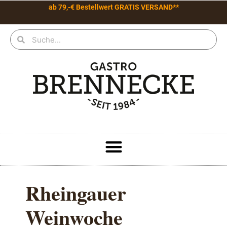
ab 79,-€ Bestellwert GRATIS VERSAND**
Rheingauer
Weinwoche