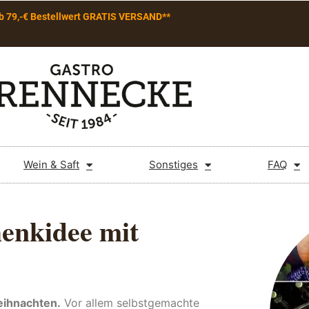
b 79,-€ Bestellwert GRATIS VERSAND**
Wein & Saft
Sonstiges
FAQ
henkidee mit
eihnachten.
Vor allem selbstgemachte