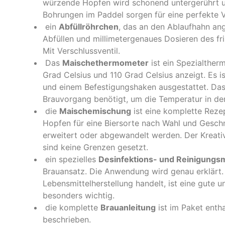
würzende Hopfen wird schonend untergerührt un
Bohrungen im Paddel sorgen für eine perfekte 
ein
Abfüllröhrchen
, das an den Ablaufhahn an
Abfüllen und millimetergenaues Dosieren des fri
Mit Verschlussventil.
Das
Maischethermometer
ist ein Spezialthe
Grad Celsius und 110 Grad Celsius anzeigt. Es i
und einem Befestigungshaken ausgestattet. Da
Brauvorgang benötigt, um die Temperatur in de
die
Maischemischung
ist eine komplette Reze
Hopfen für eine Biersorte nach Wahl und Gesch
erweitert oder abgewandelt werden. Der Kreati
sind keine Grenzen gesetzt.
ein spezielles
Desinfektions- und Reinigungsm
Brauansatz. Die Anwendung wird genau erklärt.
Lebensmittelherstellung handelt, ist eine gute u
besonders wichtig.
die komplette
Brauanleitung
ist im Paket entha
beschrieben.