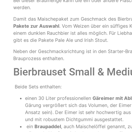
Bei dieser Braumenge kann die ein oder andere Flas
werden.
Damit das Maischepaket zum Geschmack des Bierbra
Pakete zur Auswahl
. Vom Weizen über ein süffiges K
einem dunklen Rauchbier ist alles möglich. Für Liebha
gibt es die Pakete Pale Ale und Irish Stout.
Neben der Geschmacksrichtung ist in den Starter-Br
Brauprozess enthalten.
Bierbrauset Small & Med
Beide Sets enthalten:
einen 30 Liter professionellen
Gäreimer mit Ab
Gärung vergrößert sich das Volumen, der Eimer
Ansatz sein). Der Eimer ist sehr hochwertig aus
und mit robustem Dichtgummi ausgestattet.
ein
Braupaddel
, auch Maischelöffel genannt, 