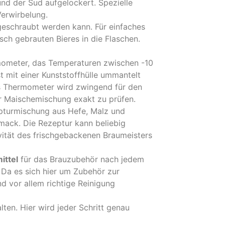
d der Sud aufgelockert. Spezielle
Verwirbelung.
geschraubt werden kann. Für einfaches
sch gebrauten Bieres in die Flaschen.
rmometer, das Temperaturen zwischen -10
st mit einer Kunststoffhülle ummantelt
s Thermometer wird zwingend für den
r Maischemischung exakt zu prüfen.
pturmischung aus Hefe, Malz und
mack. Die Rezeptur kann beliebig
vität des frischgebackenen Braumeisters
ittel
für das Brauzubehör nach jedem
 Da es sich hier um Zubehör zur
nd vor allem richtige Reinigung
lten. Hier wird jeder Schritt genau