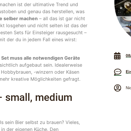
machen ist der ultimative Trend und
ustoben und genau das herstellen, was
se selber machen
– all das ist gar nicht
kt losgehen und nicht selten ist das der
esten Sets für Einsteiger rausgesucht –
t der du in jedem Fall eines wirst:
08
 Set muss alle notwendigen Geräte
ichtlich aufgebaut sein. Idealerweise
as Hobbybrauen, -winzern oder Käsen
Ei
 mehr kreative Möglichkeiten gefragt.
Ni
 – small, medium
s sein Bier selbst zu brauen? Vieles,
 in der eigenen Küche. Den